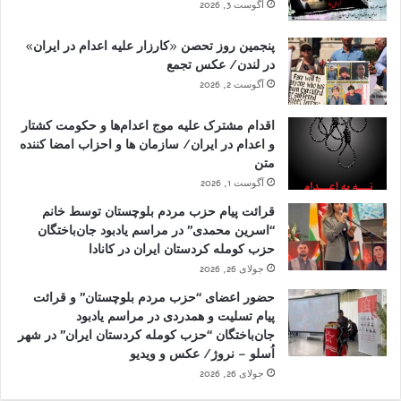
آگوست 3, 2026
پنجمین روز تحصن «کارزار علیه اعدام در ایران»
در لندن/ عکس تجمع
آگوست 2, 2026
اقدام مشترک علیه موج اعدام‌ها و حکومت کشتار
و اعدام در ایران/ سازمان ها و احزاب امضا کننده
متن
آگوست 1, 2026
قرائت پیام حزب مردم بلوچستان توسط خانم
“اسرین محمدی” در مراسم یادبود جان‌باختگان
حزب کومله کردستان ایران در کانادا
جولای 26, 2026
حضور اعضای “حزب مردم بلوچستان” و قرائت
پیام تسلیت و همدردی در مراسم یادبود
جان‌باختگان “حزب کومله کردستان ایران” در شهر
اُسلو – نروژ/ عکس و ویدیو
جولای 26, 2026