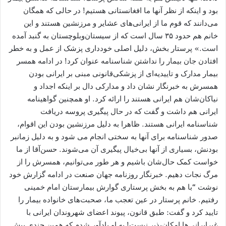
بود و اینکه از نظر آنها ما افغانستانی هستیم! در حالی که همگان
می‌دانند که قوم ما از ایرانی‌های عشایر و مرزنشین هستند و این
خانم هم حدود ۳۵ سال است که از سیستان‌و‌بلوچستان به گنبد آمده
است.» پرستار بخش، دلیل اصلی خودداری پزشک از عمل و به خطر
افتادن جان بیمار را نداشتن شناسنامه عنوان کرد! در ادامه همسر
بیمار مدارک و تاییدیه‌ای از پزشکی‌قانونی مبنی بر ایرانی بودن
همسرش به خبرنگار نشان داد و مدارکی دال بر اینکه اجداد و
نیاکان‌شان هم ایرانی هستند را ارائه کرد. او همچنین گواهینامه
ایرانی هم داشت و گفت که در حال پیگیری پروسه دریافت
شناسنامه ایرانی هستند. ظاهرا به دلیل مرزنشین بودن این اقوام،
صدور شناسنامه برای آنها به سختی انجام می شود و به دلیل زمانبر
بودنش، بسیاری از آنها بی‌خیال پیگیری آن می‌شوند. حسن‌آقا از ما
خواست کمک حال‌شان باشیم و هر طور می‌توانیم، همسرش را از
مرگ نجات دهیم. خبرنگار روزنامه جهان صنعت در ادامه گزارش خود
نوشت “با هم به بخش پرستاری گوارش بیمارستان امام خمینی
رفتیم. خانم پرستار در عین تعجب ما، صحبت‌های خانواده بیمار را
تایید کرد و گفت: طبق قانون، پیوند اعضای شهروندان ایرانی با
غیرایرانی‌ها امکان‌پذیر نیست! به او یادآور شدم که همین چندی پیش