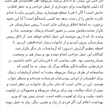
اگر حتی این بیمار، به ادعای پزشک مربوطه اهل افغانستان هم باشد،
آیا دلیلی قانع‌کننده برای خودداری از عمل جراحی و به خطر افتادن
جانش است؟ اگر تا فردا سطح هوشیاری بیمار پایین‌تر بیاید یا خدای
نکرده جانش را از دست بدهد چه کسی پاسخگو است؟ آیا این نحوه
برخورد، به لحاظ اخلاق پزشکی جایز است؟ رییس بیمارستان جز
تکرار صحبت‌هایش مبنی بر تصور اشتباه پزشک، توضیحی نداد و
وعده داد که تا روز دوشنبه این عمل انجام خواهد شد. از اتاق رییس
بیمارستان بیرون آمدیم و از خانواده بیمار خداحافظی کردیم. تا
لحظه تنظیم گزارش (دیروز) که آزمایشات بار دیگر تکرار شد،
کماکان این عمل جراحی انجام نشده بود و بیمار هم در وضعیت
بسیار وخیمی بود. طی تماسی که با فرزندان این خانم داشتیم، در
حرف‌هایی شگفت‌انگیز هنگام مرگ یک بیمار، به ما گفتند که
متاسفانه از طرف پزشک مربوطه مجددا به انجام آزمایشات ژنتیک
برای اطمینان از ایرانی بودن‌شان فرستاده شده‌اند و منتظر جواب
هستند. این در حالی است که جان مادر یک خانواده در خطر است و
بیش از اینکه سلامت وی برای پزشک مربوطه و مسوولان در اولویت
باشد، ملیت و نژاد او اهمیت یافته است. چندی پیش بود که وزیر
بهداشت اعلام کرد اگر فردی از نژاد و ملیتی دیگر، نیاز به عمل پیوند