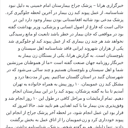
خبرگزاری هرانا – پزشک جراح بیمارستان امام خمینی به دلیل نبود
شناسنامه، از عمل پیوند کبد زن بیمار در آخرین لحظه جلوگیری کرد.
پزشک مدعی بود شائبه افغانستانی بودن بیمار وجود دارد این در
حالی است که فارغ از اصول انسانی و پزشکی، وزیر بهداشت گفته
بود در مواقعی که جان بیمار در خطر باشد تابعیت او مانع رسیدگی
نخواهد شد هر چند زن بیماری که از عمل پیوند کبد او جلوگیری شد
یکی از هزاران شهروند ایرانی فاقد شناسنامه اهل سیستان و
بلوچستان است. به گزارش هرانا، یکی از بستگان زن بیمار به
خبرنگار روزنامه جهان صنعت گفته است «ما از هموطنان مرزنشین
شما و اهل سیستان و بلوچستان هستیم و چند سالی می‌شود که در
شهرستان گنبد در استان گلستان ساکنیم. پس از مدت‌ها درد و
مشکل کبد زن عمویمان، ۱۰ روز پیش به همراه خانواده به تهران
آمدیم تا بنا به گفته پزشکان، پیوند کبد را در این بیمارستان انجام
دهیم. تمام آزمایشات و مراحل کافی در طول این ۱۰ روز انجام شد و
وفق‌پذیری بدن بیمار ما با کبد اهدایی هم تایید شد. حالا امروز که
قرار بود این عمل انجام شود، در لحظه آخر پزشک جراح از انجام این
پیوند خودداری کرد و زن‌عمویمان را از اتاق عمل به بخش برگشت
دادند. تنها دلیلش هم به گفته شخص پزشک، شناسنامه نداشتن بیمار