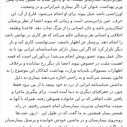
وزیر بهداشت عنوان کرد اگر بیماری غیرایرانی و در وضعیت
اورژانسی باشد عمل پیوند برای او انجام می‌شود. فارغ از آن، این
حرف، عین نژادپرستی است و زمانی که پیوند اعضا از نظر پزشکی
امکان‌پذیر باشد و جان انسانی را از مرگ نجات دهد، قاعدتا وظیفه
اخلاقی و انسانی هر پزشکی حکم می‌کند که هر کاری در توانش باشد
را انجام دهد. پرستار جز اظهار تاسف، نمی‌توانست کاری کند و بار
دیگر تکرار کرد که اگر این بیمار دارای شناسنامه‌ای ایرانی بود تا به
حال عمل پیوند عضو رویش انجام می‌شد! دردآور این است که قصه
اهمیت ملیت در خصوص پیوند اعضا بار دیگر رخ نمایانده و برخلاف
اظهارات مسوولان بلندپایه وزارت بهداشت کماکان این موضوع را به
قانون مستند می‌کنند و به راحتی اجازه می‌دهند بیماری به دلیل
نداشتن شناسنامه ایرانی از درد به خود بپیچد یا از بین برود فقط
چون در جغرافیای دیگری به دنیا آمده است. برای پیگیری ماجرا و
یافتن علت اتفاقی که بر این خانواده هموطن رفته، همراه با آنها به
سمت ساختمان مدیریت بیمارستان امام خمینی رفتیم. در راه،
همسر بیمار همچنین به ما گفت که در طول این ۱۰روز، شب‌ها
روبه‌روی بیمارستان و در ماشین خودش خوابیده و پرسنل بیمارستان
از واگذاری تختی در قسمت همراهخانه بیمارستان به این فرد مسن