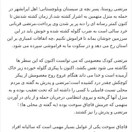
مرتضی روستا، پسر بچه ی سیستان وبلوچستانی؛ اهل ایرانشهر در
حمله به منزل متهمین به اشرار کشته شد،از زمان کشته شدنش تا
کنون کمتر رسانه ای را دبه پر پر شدن وی پرداخت،مرتضی قربانی
خرد سالی است به ضرب گلوله کشته شده و خونش باید در این
سرزمین جوشان بماند تا فراموش نکنیم ،چه اتفاقات غمباری بر این
استان رخ می دهد و در سکوت ما به فراموشی سپرده می شود.
مرتضی کودک معصومی که می توانست اکنون که این سطر ها
نگاشته می شود نفس بکشد، اکنون با پیکری گلوله خورده زیر خاک
آرمیده است و خدا می داند هنگام عروج روح معصومش از پیکر
کوچکش چقدر درد کشیده است؛مرتضی و پدرش به گفته ی مردم
محلی نسبت فامیلی با کسی را داشته اند که تحت تعقیب بوده و به
منزل آنها گریخته و نیروی انتظامی درجریان حمله و از پای در آوردن
متهمی که جرمش قاچاق سوخت بوده (به گفته ی محلی ها) ؛
مرتضی و پدرش را نیز کشتند.
قاچاق سوخت یکی از عوامل بسیار مهمی است که سالیانه افراد