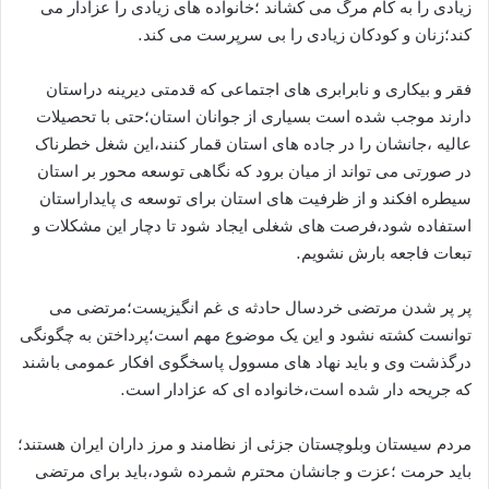
زیادی را به کام مرگ می کشاند ؛خانواده های زیادی را عزادار می
کند؛زنان و کودکان زیادی را بی سرپرست می کند.
فقر و بیکاری و نابرابری های اجتماعی که قدمتی دیرینه دراستان
دارند موجب شده است بسیاری از جوانان استان؛حتی با تحصیلات
عالیه ،جانشان را در جاده های استان قمار کنند،این شغل خطرناک
در صورتی می تواند از میان برود که نگاهی توسعه محور بر استان
سیطره افکند و از ظرفیت های استان برای توسعه ی پایداراستان
استفاده شود،فرصت های شغلی ایجاد شود تا دچار این مشکلات و
تبعات فاجعه بارش نشویم.
پر پر شدن مرتضی خردسال حادثه ی غم انگیزیست؛مرتضی می
توانست کشته نشود و این یک موضوع مهم است؛پرداختن به چگونگی
درگذشت وی و باید نهاد های مسوول پاسخگوی افکار عمومی باشند
که جریحه دار شده است،خانواده ای که عزادار است.
مردم سیستان وبلوچستان جزئی از نظامند و مرز داران ایران هستند؛
باید حرمت ؛عزت و جانشان محترم شمرده شود،باید برای مرتضی