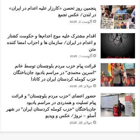
پنجمین روز تحصن «کارزار علیه اعدام در ایران»
در لندن/ عکس تجمع
آگوست 2, 2026
اقدام مشترک علیه موج اعدام‌ها و حکومت کشتار
و اعدام در ایران/ سازمان ها و احزاب امضا کننده
متن
آگوست 1, 2026
قرائت پیام حزب مردم بلوچستان توسط خانم
“اسرین محمدی” در مراسم یادبود جان‌باختگان
حزب کومله کردستان ایران در کانادا
جولای 26, 2026
حضور اعضای “حزب مردم بلوچستان” و قرائت
پیام تسلیت و همدردی در مراسم یادبود
جان‌باختگان “حزب کومله کردستان ایران” در شهر
اُسلو – نروژ/ عکس و ویدیو
جولای 26, 2026