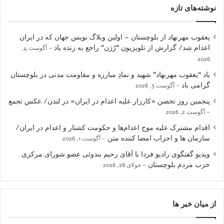
نوشته‌های تازه
یعقوب مهرنهاد از بلوچستان – اولین وبلاگ نویس جهان که در ایران
اعدام شد/ گزارش از تلویزیون “رُژن” راجع به زنده یاد
آگوست 4,
2026
یاد “یعقوب مهرنهاد” شهید و نمادِ مبارزه و مقاومت مدنی در بلوچستان
گرامی باد
آگوست 3, 2026
پنجمین روز تحصن «کارزار علیه اعدام در ایران» در لندن/ عکس تجمع
آگوست 2, 2026
اقدام مشترک علیه موج اعدام‌ها و حکومت کشتار و اعدام در ایران/
سازمان ها و احزاب امضا کننده متن
آگوست 1, 2026
ویدیو گفتگوی رادیو فردا با آقای رحیم بندوئی عضو شورای مرکزی
حزب مردم بلوچستان
جولای 28, 2026
از میان خبر ها