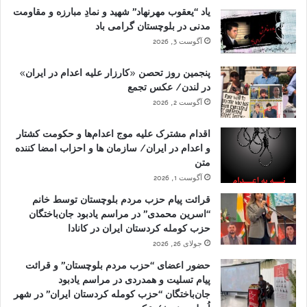
یاد “یعقوب مهرنهاد” شهید و نمادِ مبارزه و مقاومت
مدنی در بلوچستان گرامی باد
آگوست 3, 2026
پنجمین روز تحصن «کارزار علیه اعدام در ایران»
در لندن/ عکس تجمع
آگوست 2, 2026
اقدام مشترک علیه موج اعدام‌ها و حکومت کشتار
و اعدام در ایران/ سازمان ها و احزاب امضا کننده
متن
آگوست 1, 2026
قرائت پیام حزب مردم بلوچستان توسط خانم
“اسرین محمدی” در مراسم یادبود جان‌باختگان
حزب کومله کردستان ایران در کانادا
جولای 26, 2026
حضور اعضای “حزب مردم بلوچستان” و قرائت
پیام تسلیت و همدردی در مراسم یادبود
جان‌باختگان “حزب کومله کردستان ایران” در شهر