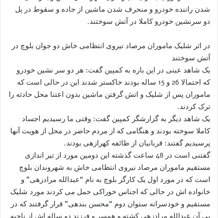
شدن راننده خودرو و منحرف شدن ماشین از جاده و سقوط در پل
دو سرنشین خودرو کاملا در آتش سوختند.
در اثر شلیک ماموران مرصاد نیروی انتظامی خاش دو جوان بلوچ در
آتش سوختند
یک شاهد عینی در این باره به کمپین گفت: هر دو سر نشین خودرو
که احتمالا 26 و 15 ساله بودند خاکستر شدند این در حالی است که
ماموران پس از شلیک و اتش گرفتن ماشین بدون اعتنا محل حادثه را
ترک کردند.
یک شاهد دیگر به گزارشگر کمپین گفت: وقتی ما رسیدیم اجساد
کاملا سوخته بودند و هنگامی که از مردم حاضر در محل از هویت آنها
پرسیدیم گفتند: قربانیان از طائفه کهرازهی بودند.
گفتنی است در 48 ساعت گذشته این دومین مورد از تیر اندازی
مستقیم ماموران مرصاد نیروی انتظامی خاش به شهروندان بلوچ
است که در مورد اول یک کارگر بلوچ به نام “عبدالله مرادزهی” و
خانواده اش در حالی که اجناس خوراکی حمل می کردند مورد شلیک
مستقیم و خودسرانه ستوان دوم “محسن بندهی” قرار گرفتند که در
پی آن عبدالله مرادزهی کشته و همسر و فرزند دو ساله اش از ناحیه