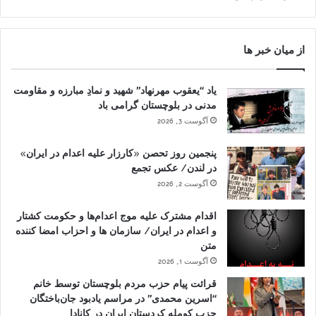
از میان خبر ها
یاد “یعقوب مهرنهاد” شهید و نمادِ مبارزه و مقاومت
مدنی در بلوچستان گرامی باد
آگوست 3, 2026
پنجمین روز تحصن «کارزار علیه اعدام در ایران»
در لندن/ عکس تجمع
آگوست 2, 2026
اقدام مشترک علیه موج اعدام‌ها و حکومت کشتار
و اعدام در ایران/ سازمان ها و احزاب امضا کننده
متن
آگوست 1, 2026
قرائت پیام حزب مردم بلوچستان توسط خانم
“اسرین محمدی” در مراسم یادبود جان‌باختگان
حزب کومله کردستان ایران در کانادا