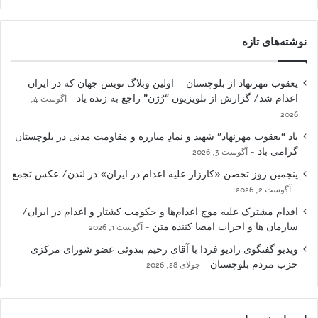
نوشته‌های تازه
یعقوب مهرنهاد از بلوچستان – اولین وبلاگ نویس جهان که در ایران
اعدام شد/ گزارش از تلویزیون “رُژن” راجع به زنده یاد
آگوست 4,
2026
یاد “یعقوب مهرنهاد” شهید و نمادِ مبارزه و مقاومت مدنی در بلوچستان
گرامی باد
آگوست 3, 2026
پنجمین روز تحصن «کارزار علیه اعدام در ایران» در لندن/ عکس تجمع
آگوست 2, 2026
اقدام مشترک علیه موج اعدام‌ها و حکومت کشتار و اعدام در ایران/
سازمان ها و احزاب امضا کننده متن
آگوست 1, 2026
ویدیو گفتگوی رادیو فردا با آقای رحیم بندوئی عضو شورای مرکزی
حزب مردم بلوچستان
جولای 28, 2026