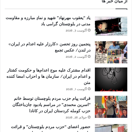
از میان خبر ها
یاد “یعقوب مهرنهاد” شهید و نمادِ مبارزه و مقاومت
مدنی در بلوچستان گرامی باد
آگوست 3, 2026
پنجمین روز تحصن «کارزار علیه اعدام در ایران»
در لندن/ عکس تجمع
آگوست 2, 2026
اقدام مشترک علیه موج اعدام‌ها و حکومت کشتار
و اعدام در ایران/ سازمان ها و احزاب امضا کننده
متن
آگوست 1, 2026
قرائت پیام حزب مردم بلوچستان توسط خانم
“اسرین محمدی” در مراسم یادبود جان‌باختگان
حزب کومله کردستان ایران در کانادا
جولای 26, 2026
حضور اعضای “حزب مردم بلوچستان” و قرائت