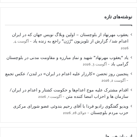
نوشته‌های تازه
یعقوب مهرنهاد از بلوچستان – اولین وبلاگ نویس جهان که در ایران
اعدام شد/ گزارش از تلویزیون “رُژن” راجع به زنده یاد
آگوست 4,
2026
یاد “یعقوب مهرنهاد” شهید و نمادِ مبارزه و مقاومت مدنی در بلوچستان
گرامی باد
آگوست 3, 2026
پنجمین روز تحصن «کارزار علیه اعدام در ایران» در لندن/ عکس تجمع
آگوست 2, 2026
اقدام مشترک علیه موج اعدام‌ها و حکومت کشتار و اعدام در ایران/
سازمان ها و احزاب امضا کننده متن
آگوست 1, 2026
ویدیو گفتگوی رادیو فردا با آقای رحیم بندوئی عضو شورای مرکزی
حزب مردم بلوچستان
جولای 28, 2026
از میان خبر ها