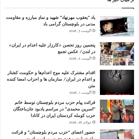
یاد “یعقوب مهرنهاد” شهید و نمادِ مبارزه و مقاومت
مدنی در بلوچستان گرامی باد
آگوست 3, 2026
پنجمین روز تحصن «کارزار علیه اعدام در ایران»
در لندن/ عکس تجمع
آگوست 2, 2026
اقدام مشترک علیه موج اعدام‌ها و حکومت کشتار
و اعدام در ایران/ سازمان ها و احزاب امضا کننده
متن
آگوست 1, 2026
قرائت پیام حزب مردم بلوچستان توسط خانم
“اسرین محمدی” در مراسم یادبود جان‌باختگان
حزب کومله کردستان ایران در کانادا
جولای 26, 2026
حضور اعضای “حزب مردم بلوچستان” و قرائت
پیام تسلیت و همدردی در مراسم یادبود