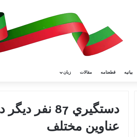
بیانیه
قطعنامه
مقالات
زبان
دستگيري 87 نفر
عناوين مختلف