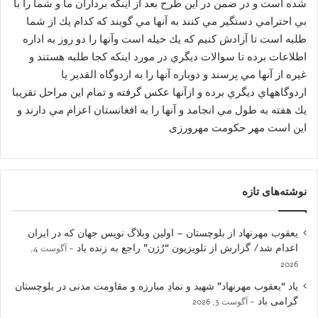
شده است و در ضمن در اين طرح بعد از اينكه برداران ما و شما را با
بي احترامي دستگیر مي كنند به آنها مي گويند كه كدام يك از شما
طلبه است تا آزادش كنيم كه يك حیله است وآنها را دو روز به اداره
اطلاعات برده تا سوالات ديگري در مورد اينكه كجا طلبه هستند و
غيره از آنها مي پرسند و دوباره آنها را به اردوگاه القدير يا
اردوگاههاي ديگري برده و ازآنها عكس گرفته و تمام اين مراحل تقريبا
يك هفته به طول مي انجامد و آنها را به افغانستان اعزام مي دارند و
این است مهر حکومت مهرورزی
نوشته‌های تازه
یعقوب مهرنهاد از بلوچستان – اولین وبلاگ نویس جهان که در ایران
اعدام شد/ گزارش از تلویزیون “رُژن” راجع به زنده یاد
آگوست 4,
2026
یاد “یعقوب مهرنهاد” شهید و نمادِ مبارزه و مقاومت مدنی در بلوچستان
گرامی باد
آگوست 3, 2026