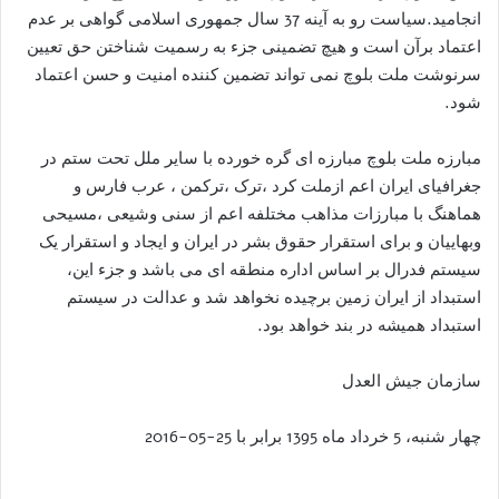
انجامید.سیاست رو به آینه 37 سال جمهوری اسلامی گواهی بر عدم
اعتماد برآن است و هیچ تضمینی جزء به رسمیت شناختن حق تعیین
سرنوشت ملت بلوچ نمی تواند تضمین کننده امنیت و حسن اعتماد
شود.
مبارزه ملت بلوچ مبارزه ای گره خورده با سایر ملل تحت ستم در
جغرافیای ایران اعم ازملت کرد ،ترک ،ترکمن ، عرب فارس و
هماهنگ با مبارزات مذاهب مختلفه اعم از سنی وشیعی ،مسیحی
وبهاییان و برای استقرار حقوق بشر در ایران و ایجاد و استقرار یک
سیستم فدرال بر اساس اداره منطقه ای می باشد و جزء این،
استبداد از ایران زمین برچیده نخواهد شد و عدالت در سیستم
استبداد همیشه در بند خواهد بود.
سازمان جیش العدل
چهار شنبه، 5 خرداد ماه 1395 برابر با 25-05-2016