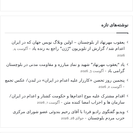
نوشته‌های تازه
یعقوب مهرنهاد از بلوچستان – اولین وبلاگ نویس جهان که در ایران
اعدام شد/ گزارش از تلویزیون “رُژن” راجع به زنده یاد
آگوست 4,
2026
یاد “یعقوب مهرنهاد” شهید و نمادِ مبارزه و مقاومت مدنی در بلوچستان
گرامی باد
آگوست 3, 2026
پنجمین روز تحصن «کارزار علیه اعدام در ایران» در لندن/ عکس تجمع
آگوست 2, 2026
اقدام مشترک علیه موج اعدام‌ها و حکومت کشتار و اعدام در ایران/
سازمان ها و احزاب امضا کننده متن
آگوست 1, 2026
ویدیو گفتگوی رادیو فردا با آقای رحیم بندوئی عضو شورای مرکزی
حزب مردم بلوچستان
جولای 28, 2026