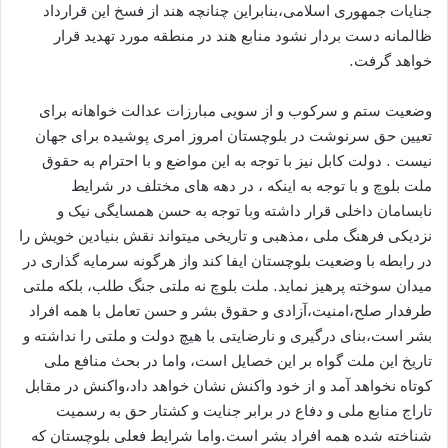
جنایات جمهوری اسلامی،بنابراین چنانچه هند از فسخ این قرارداد
ظالمانه دست بردار نشود منابع هند در منطقه مورد تهدید قرار
خواهد گرفت.
وضعیت ستم و سرکوب و از سویی مبارزات عدالت خواهانه برای
تعیین حق سرنوشت در بلوچستان امروز امری پوشیده برای جهان
نیست . دولت کابل نیز با توجه به این مواضع و با احترام به حقوق
ملت بلوچ و با توجه به اینکه ، در دهه های مختلف در شرایط
نابسامان داخلی قرار داشته وبا توجه به حسن همسایگی نیک و
نزدیکی فرهنگ ملی ،مذهبی و تاریخی میتواند نقش بنیادین خویش را
در رابطه با وضعیت بلوچستان ایفا کند واز هرگونه سرمایه گذاری در
میدان سوخته پرهیز نماید. ملت بلوچ نه ملتی جنگ طلب، بلکه ملتی
طرفدار صلح،امنیت،آزادی و حقوق بشر و حسن تعامل با همه افراد
بشر است،بنای درگیری و نارضایتی با هیچ دولت و ملتی را نداشته و
تاریخ این ملت گواه بر این خصایل است، واما در بحث منافع ملی
کوتاه نخواهد آمد و از خود واکنش نشان خواهد داد،واکنش در مقابل
تاراج منابع ملی و دفاع در برابر جنایت و کشتار حق به رسمیت
شناخته شده همه افراد بشر است.واما شرایط فعلی بلوچستان که