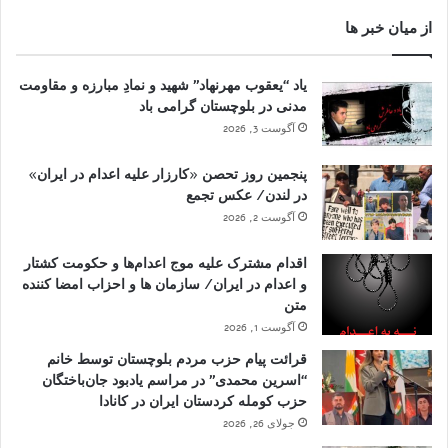
از میان خبر ها
یاد “یعقوب مهرنهاد” شهید و نمادِ مبارزه و مقاومت
مدنی در بلوچستان گرامی باد
آگوست 3, 2026
پنجمین روز تحصن «کارزار علیه اعدام در ایران»
در لندن/ عکس تجمع
آگوست 2, 2026
اقدام مشترک علیه موج اعدام‌ها و حکومت کشتار
و اعدام در ایران/ سازمان ها و احزاب امضا کننده
متن
آگوست 1, 2026
قرائت پیام حزب مردم بلوچستان توسط خانم
“اسرین محمدی” در مراسم یادبود جان‌باختگان
حزب کومله کردستان ایران در کانادا
جولای 26, 2026