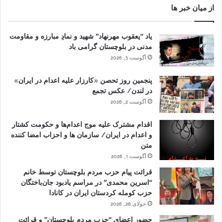
از میان خبر ها
یاد “یعقوب مهرنهاد” شهید و نمادِ مبارزه و مقاومت
مدنی در بلوچستان گرامی باد
آگوست 3, 2026
پنجمین روز تحصن «کارزار علیه اعدام در ایران»
در لندن/ عکس تجمع
آگوست 2, 2026
اقدام مشترک علیه موج اعدام‌ها و حکومت کشتار
و اعدام در ایران/ سازمان ها و احزاب امضا کننده
متن
آگوست 1, 2026
قرائت پیام حزب مردم بلوچستان توسط خانم
“اسرین محمدی” در مراسم یادبود جان‌باختگان
حزب کومله کردستان ایران در کانادا
جولای 26, 2026
حضور اعضای “حزب مردم بلوچستان” و قرائت