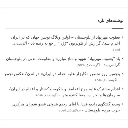
نوشته‌های تازه
یعقوب مهرنهاد از بلوچستان – اولین وبلاگ نویس جهان که در ایران
اعدام شد/ گزارش از تلویزیون “رُژن” راجع به زنده یاد
آگوست 4,
2026
یاد “یعقوب مهرنهاد” شهید و نمادِ مبارزه و مقاومت مدنی در بلوچستان
گرامی باد
آگوست 3, 2026
پنجمین روز تحصن «کارزار علیه اعدام در ایران» در لندن/ عکس تجمع
آگوست 2, 2026
اقدام مشترک علیه موج اعدام‌ها و حکومت کشتار و اعدام در ایران/
سازمان ها و احزاب امضا کننده متن
آگوست 1, 2026
ویدیو گفتگوی رادیو فردا با آقای رحیم بندوئی عضو شورای مرکزی
حزب مردم بلوچستان
جولای 28, 2026