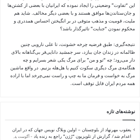
این “تفاوت” وضعیتی را ایجاد نموده که ایرانیان با بعضی از کشتن‌ها
و جان‌ستاندن‌ها موافق هستند و با بعضی دیگر مخالف. شاید هم
ملیت، قومیت و مذهب متوفی در بر انگیختن احساس همددری و
محکوم نمودن “جنایت” تاثیرگذار باشد؟
نتیجه‌گیری: طبق فرضیه چرخه خشونت، تا علی نارویی چنین
ظالمانه در زندان جان ببازد، سر جمشید دانایی‌فر بی‌گناهانه بالای
دار می‌رود؛ چه “تو و من” برای مرگ یکی شعر بسرایم و چه
هنگامه‌ی مرگ دیگری سکوت کنیم یا هل‌هله بزنیم. در واقع ماشین
مرگ به خواست و فرمان ما به چپ و راست نمی‌چرخد اما با اراده
همه مردم ایران قابل توقف است.
نوشته‌های تازه
یعقوب مهرنهاد از بلوچستان – اولین وبلاگ نویس جهان که در ایران
اعدام شد/ گزارش از تلویزیون “رُژن” راجع به زنده یاد
آگوست 4,