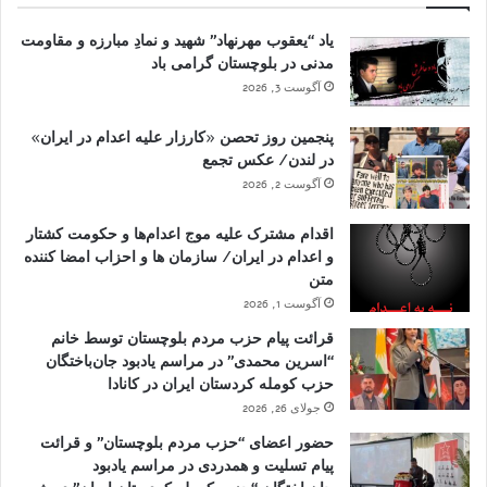
یاد “یعقوب مهرنهاد” شهید و نمادِ مبارزه و مقاومت
مدنی در بلوچستان گرامی باد
آگوست 3, 2026
پنجمین روز تحصن «کارزار علیه اعدام در ایران»
در لندن/ عکس تجمع
آگوست 2, 2026
اقدام مشترک علیه موج اعدام‌ها و حکومت کشتار
و اعدام در ایران/ سازمان ها و احزاب امضا کننده
متن
آگوست 1, 2026
قرائت پیام حزب مردم بلوچستان توسط خانم
“اسرین محمدی” در مراسم یادبود جان‌باختگان
حزب کومله کردستان ایران در کانادا
جولای 26, 2026
حضور اعضای “حزب مردم بلوچستان” و قرائت
پیام تسلیت و همدردی در مراسم یادبود