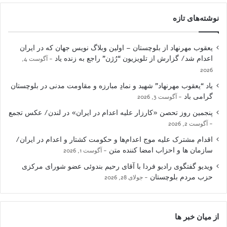
نوشته‌های تازه
یعقوب مهرنهاد از بلوچستان – اولین وبلاگ نویس جهان که در ایران
اعدام شد/ گزارش از تلویزیون “رُژن” راجع به زنده یاد
آگوست 4,
2026
یاد “یعقوب مهرنهاد” شهید و نمادِ مبارزه و مقاومت مدنی در بلوچستان
گرامی باد
آگوست 3, 2026
پنجمین روز تحصن «کارزار علیه اعدام در ایران» در لندن/ عکس تجمع
آگوست 2, 2026
اقدام مشترک علیه موج اعدام‌ها و حکومت کشتار و اعدام در ایران/
سازمان ها و احزاب امضا کننده متن
آگوست 1, 2026
ویدیو گفتگوی رادیو فردا با آقای رحیم بندوئی عضو شورای مرکزی
حزب مردم بلوچستان
جولای 28, 2026
از میان خبر ها