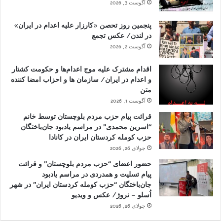
آگوست 3, 2026
پنجمین روز تحصن «کارزار علیه اعدام در ایران»
در لندن/ عکس تجمع
آگوست 2, 2026
اقدام مشترک علیه موج اعدام‌ها و حکومت کشتار
و اعدام در ایران/ سازمان ها و احزاب امضا کننده
متن
آگوست 1, 2026
قرائت پیام حزب مردم بلوچستان توسط خانم
“اسرین محمدی” در مراسم یادبود جان‌باختگان
حزب کومله کردستان ایران در کانادا
جولای 26, 2026
حضور اعضای “حزب مردم بلوچستان” و قرائت
پیام تسلیت و همدردی در مراسم یادبود
جان‌باختگان “حزب کومله کردستان ایران” در شهر
اُسلو – نروژ/ عکس و ویدیو
جولای 26, 2026