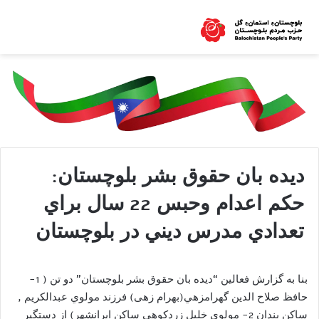
ديده بان حقوق بشر بلوچستان:
حکم اعدام وحبس 22 سال براي
تعدادي مدرس ديني در بلوچستان
بنا به گزارش فعالین “ديده بان حقوق بشر بلوچستان” دو تن ( 1-
حافظ صلاح الدين گهرامزهي(بهرام زهی) فرزند مولوي عبدالکريم ,
ساکن بندان 2- مولوي خليل زردکوهي ساکن ايرانشهر) از دستگير