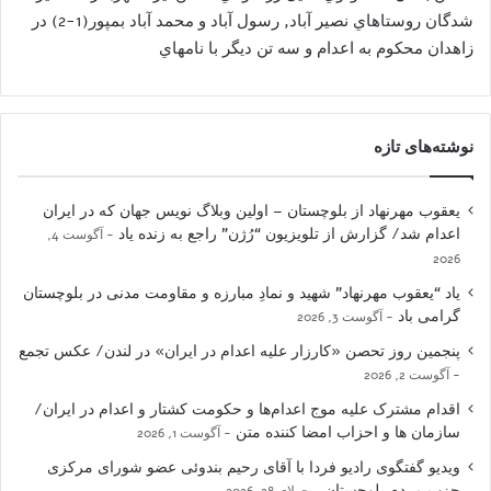
شدگان روستاهاي نصیر آباد, رسول آباد و محمد آباد بمپور(1-2) در
زاهدان محکوم به اعدام و سه تن ديگر با نامهاي
نوشته‌های تازه
یعقوب مهرنهاد از بلوچستان – اولین وبلاگ نویس جهان که در ایران
اعدام شد/ گزارش از تلویزیون “رُژن” راجع به زنده یاد
آگوست 4,
2026
یاد “یعقوب مهرنهاد” شهید و نمادِ مبارزه و مقاومت مدنی در بلوچستان
گرامی باد
آگوست 3, 2026
پنجمین روز تحصن «کارزار علیه اعدام در ایران» در لندن/ عکس تجمع
آگوست 2, 2026
اقدام مشترک علیه موج اعدام‌ها و حکومت کشتار و اعدام در ایران/
سازمان ها و احزاب امضا کننده متن
آگوست 1, 2026
ویدیو گفتگوی رادیو فردا با آقای رحیم بندوئی عضو شورای مرکزی
حزب مردم بلوچستان
جولای 28, 2026