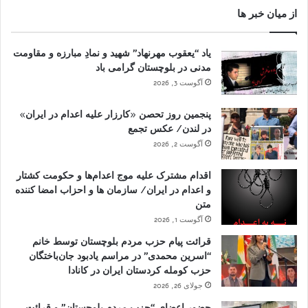
از میان خبر ها
یاد “یعقوب مهرنهاد” شهید و نمادِ مبارزه و مقاومت
مدنی در بلوچستان گرامی باد
آگوست 3, 2026
پنجمین روز تحصن «کارزار علیه اعدام در ایران»
در لندن/ عکس تجمع
آگوست 2, 2026
اقدام مشترک علیه موج اعدام‌ها و حکومت کشتار
و اعدام در ایران/ سازمان ها و احزاب امضا کننده
متن
آگوست 1, 2026
قرائت پیام حزب مردم بلوچستان توسط خانم
“اسرین محمدی” در مراسم یادبود جان‌باختگان
حزب کومله کردستان ایران در کانادا
جولای 26, 2026
حضور اعضای “حزب مردم بلوچستان” و قرائت