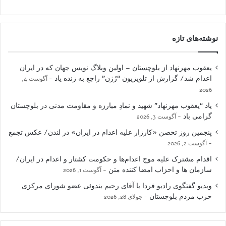
نوشته‌های تازه
یعقوب مهرنهاد از بلوچستان – اولین وبلاگ نویس جهان که در ایران
اعدام شد/ گزارش از تلویزیون “رُژن” راجع به زنده یاد
آگوست 4,
2026
یاد “یعقوب مهرنهاد” شهید و نمادِ مبارزه و مقاومت مدنی در بلوچستان
گرامی باد
آگوست 3, 2026
پنجمین روز تحصن «کارزار علیه اعدام در ایران» در لندن/ عکس تجمع
آگوست 2, 2026
اقدام مشترک علیه موج اعدام‌ها و حکومت کشتار و اعدام در ایران/
سازمان ها و احزاب امضا کننده متن
آگوست 1, 2026
ویدیو گفتگوی رادیو فردا با آقای رحیم بندوئی عضو شورای مرکزی
حزب مردم بلوچستان
جولای 28, 2026