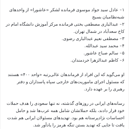
۱- عادل سید جواد موسوی فرمانده لشکر «عاشورا» از واحدهای
شبه‌نظامیان بسیج
۲- عبدالباری مصطفی بختی فرمانده مرکز آموزش دانشگاه امام در
کاخ سعدآباد در شمال تهران.
۳- مصطفی نعیم عبدالباری رضوی.
۴- محمد سید عبدالله.
۵- سالم صباح عاشور.
۶- کاظم عبدالزهرا خردمندان.
او می‌گوید که این افراد از فرماندهان عالی‌رتبه «واحد ۴۰۰» هستند
که مسئول اجرای ماموریت‌های خارجی سپاه پاسداران و دفتر
رهبری را بر عهده دارد.
رسانه‌های ایرانی در روزهای گذشته، نه تنها سعودی را هدف حملات
خود قرار دادند، بلکه حملاتشان شامل همه عرب‌ها شد و حامل
احساسات نژادپرستانه هم بود. تهدیدهای مسئولان ایرانی هم شدت
یافت تا جایی که تهدید بستن تنگه هرمز را یادآور شد.