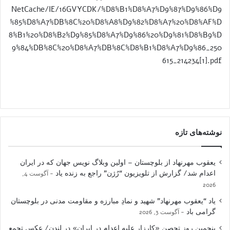
NetCache/IE/16GVYCDK/%D8%B1%D8%A7%D9%87%D9%86%D9
%85%D8%A7%DB%8C%20%D8%A8%D9%82%D8%A7%20%D8%AF%D
8%B1%20%D8%B2%D9%85%D8%A7%D9%86%20%D9%81%D8%B9%D
9%84%DB%8C%20%D8%A7%DB%8C%D8%B1%D8%A7%D9%86_250
615_214234[1].pdf
نوشته‌های تازه
یعقوب مهرنهاد از بلوچستان – اولین وبلاگ نویس جهان که در ایران
اعدام شد/ گزارش از تلویزیون “رُژن” راجع به زنده یاد
آگوست 4,
2026
یاد “یعقوب مهرنهاد” شهید و نمادِ مبارزه و مقاومت مدنی در بلوچستان
گرامی باد
آگوست 3, 2026
پنجمین روز تحصن «کارزار علیه اعدام در ایران» در لندن/ عکس تجمع