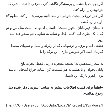
اگر بچهات با چشمان پرسشگر نگاهت کرد، حرفی داشته باشی که
هردویتان را آرام کند.
اگر خبر دروغی پیچید، بتوانی در سه ثانیه بپرسى: «از کجا معلوم؟»
ِ اول را رد کنند.
داستان ِ قهرمانان مجهز نیست؛ داستان آدمهایی است مثل من و تو
که با یک بطری آب، کمی غذا، و شانه به شانهى هم میخواهند سه
روز
قطعى آب و برق، و درسهایى که از زلزله و سیل و شبهای بىصدا
گیرمان آمد. اگر قبولش داری، این برگه را تا
نه شعار میدهیم، نه ٔ نسخه معجزه داریم. فقط ٔ تجربه تلخ
پایان بخوان و با همسایه هم قسمت کن؛ شاید چراغ کمجانی باشد
توی راهرو تاریک این شبها.
–
لطفآ برای کسب اطلاعات بیشتر به سایت اینترنتی ذکر شده ذیل
رجوع نمائید-.
file:///C:/Users/doh/AppData/Local/Microsoft/Windows/I