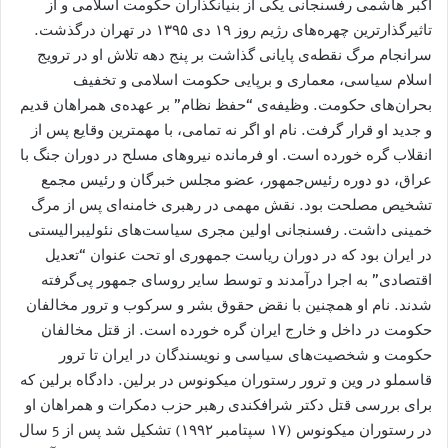
اکبر هاشمی رفسنجانی یکی از بنیانگذاران حکومت اسلامی و از
تاثیرگذارترین چهره‌های رژیم روز ۱۹ دی ۱۳۹۵ در تهران درگذشت.
سرانجام مرگ نقطه‌ی پایانی گذاشت بر پنج دهه تلاش او در ترویج
اسلام سیاسی، معماری و برپایی حکومت اسلامی و تخفیف
بحران‌های حکومت. وظیفه‌ی “حفظ نظام” بر عهده‌ی همراهان قدیم
و جدید او قرار گرفت. نام او اگر نه تمامی، با مهمترین وقایع پس از
انقلاب گره خورده است. او فرمانده نیروهای مسلح در دوران جنگ با
عراق، دو دوره رئیس‌جمهور، عضو مجلس خبرگان و رئیس مجمع
تشخیص مصلحت بود. نقش مهمی در رهبری خامنه‌ای پس از مرگ
خمینی داشت. رفسنجانی اولین مجری سیاست‌های نئولیبرالیستی
در ایران بود که در دوران ریاست جمهوری او تحت عنوان “تعدیل
اقتصادی” به اجرا درآمدند و توسط سایر روسای جمهور پی‌گرفته‌
شدند. نام او همچنین با نقض حقوق بشر و سرکوب و ترور مخالفان
حکومت در داخل و خارج ایران گره خورده است. از قتل مخالفان
حکومت و شخصیت‌های سیاسی و نویسندگان در ایران تا ترور
قاسملو در وین و ترور رستوران میکونوس در برلین. دادگاه برلین که
برای بررسی قتل دکتر شرافکندی رهبر حزب دمکرات و همراهان او
در رستوران میکونوس (۱۷ سپتامبر ۱۹۹۲) تشکیل شد پس از 5 سال