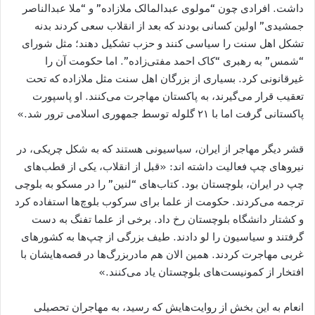
داشت. افرادی چون “مولوی عبدالمالک ملازاده” و “ملا عبدالناصر
جمشیدی” اولین کسانی بودند که بعد از انقلاب سعی کردند بدنه
تشکل اهل سنت را سیاسی کنند و حزب تشکیل دهند؛ مثل شورای
“شمس” به رهبری “کاک احمد مفتی‌زاده”. اما حکومت آن‌ را
غیرقانونی کرد. بسیاری از بزرگان اهل سنت مثل ملازاده که تحت
تعقیب قرار می‌گیرند، به پاکستان مهاجرت می‌کنند. او پاسپورت
پاکستانی گرفت اما با ۲۱ گلوله توسط جمهوری اسلامی ترور شد.»
قشر دیگر مهاجر از ایران، سیاسیونی هستند که به شکل چریکی، در
نیروهای چپ فعالیت داشته اند: «قبل از انقلاب، یکی از قطب‌های
چپ در ایران، بلوچستان بود. کتاب‌های “لنین” را در مسکو به بلوچی
ترجمه می‌کردند. حکومت از علما برای سرکوب بلوچ‌ها استفاده کرد
و کشتار دانشگاه بلوچستان رخ داد. برخی از علما تفنگ به دست
گرفتند و سیاسیون را لو دادند. طیف بزرگی از چپ‌ها به کشورهای
غربی مهاجرت کردند. همین الان هم مادربزرگ‌ها در قصه‌هایشان با
افتخار از کمونیست‌های بلوچستان یاد می‌کنند.»‌
انعام به این بخش از روایت‌هایش که رسید، به مهاجران تحصیلی