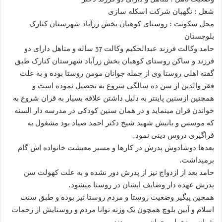
شغل : نگهبان شرکت اسکله سازی
محل سکونت : روستای کوهبان بخش زرآباد شهرستان کنارک
بلوچستان
حامد وکالت فرزند عبدالحکیم وکالت 37 ساله و متاهل دارای دو
فرزند و ساکن روستای کوهبان بخش زرآباد شهرستان کنارک طبق
گفته اهلی روستا وی از جمله جوانان مومن روستا بوده و به علت
فقر والدین از سن ده سالگی شروع به تحصیل نموده است و
همچنین ازسنین پاینتر به دلیل داشتن علاقه بسیار به قران شروع به
خواندن قران مینماید و در همان سنین کودکی در مدرسه دار السنه
که موسس و بانیش شهید شیخ دکتر احمد صیاد بود مشغول به
فراگیری دروس دینی نمود.
بعدها دوشادوش پدرش در کارها و مسیر معیشت خانواده اش گام
برمیداشت.
حامد بعد از ازدواج نیز از پدرش دور نشده و به علت کهولت سن
پدرش عهده دار وضایف ایشان در روستا میشود.
همچین پیگیر وضعیت روستا و مردم روستا نیز بوده و طبق سنت
اسلام و آیین بلوچ همچون یک وزنه توانا مردم و روستایش از زحمات
شبانه روزی این جوان بهر میبردند.