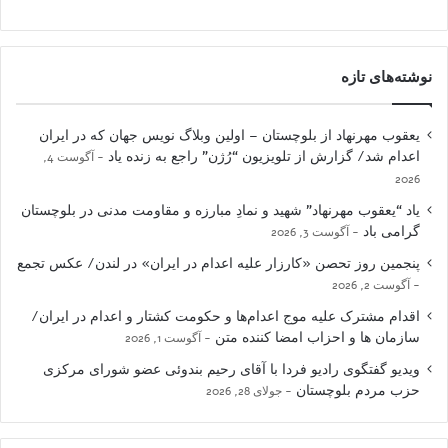
نوشته‌های تازه
یعقوب مهرنهاد از بلوچستان – اولین وبلاگ نویس جهان که در ایران
اعدام شد/ گزارش از تلویزیون “رُژن” راجع به زنده یاد
آگوست 4,
2026
یاد “یعقوب مهرنهاد” شهید و نمادِ مبارزه و مقاومت مدنی در بلوچستان
گرامی باد
آگوست 3, 2026
پنجمین روز تحصن «کارزار علیه اعدام در ایران» در لندن/ عکس تجمع
آگوست 2, 2026
اقدام مشترک علیه موج اعدام‌ها و حکومت کشتار و اعدام در ایران/
سازمان ها و احزاب امضا کننده متن
آگوست 1, 2026
ویدیو گفتگوی رادیو فردا با آقای رحیم بندوئی عضو شورای مرکزی
حزب مردم بلوچستان
جولای 28, 2026