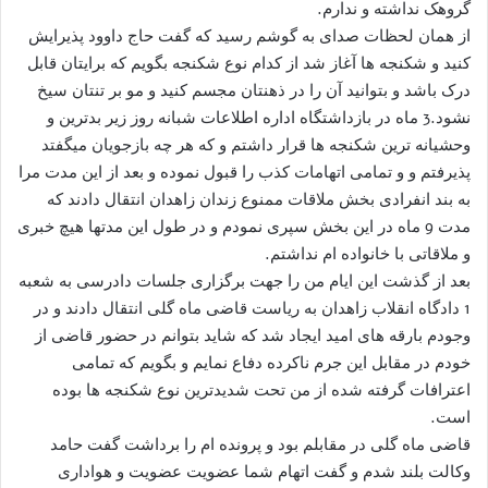
گروهک نداشته و ندارم.
از همان لحظات صدای به گوشم رسید که گفت حاج داوود پذیرایش
کنید و شکنجه ها آغاز شد از کدام نوع شکنجه بگویم که برایتان قابل
درک باشد و بتوانید آن را در ذهنتان مجسم کنید و مو بر تنتان سیخ
نشود.3 ماه در بازداشتگاه اداره اطلاعات شبانه روز زیر بدترین و
وحشیانه ترین شکنجه ها قرار داشتم و که هر چه بازجویان میگفتد
پذیرفتم و و تمامی اتهامات کذب را قبول نموده و بعد از این مدت مرا
به بند انفرادی بخش ملاقات ممنوع زندان زاهدان انتقال دادند که
مدت 9 ماه در این بخش سپری نمودم و در طول این مدتها هیچ خبری
و ملاقاتی با خانواده ام نداشتم.
بعد از گذشت این ایام من را جهت برگزاری جلسات دادرسی به شعبه
1 دادگاه انقلاب زاهدان به ریاست قاضی ماه گلی انتقال دادند و در
وجودم بارقه های امید ایجاد شد که شاید بتوانم در حضور قاضی از
خودم در مقابل این جرم ناکرده دفاع نمایم و بگویم که تمامی
اعترافات گرفته شده از من تحت شدیدترین نوع شکنجه ها بوده
است.
قاضی ماه گلی در مقابلم بود و پرونده ام را برداشت گفت حامد
وکالت بلند شدم و گفت اتهام شما عضویت عضویت و هواداری