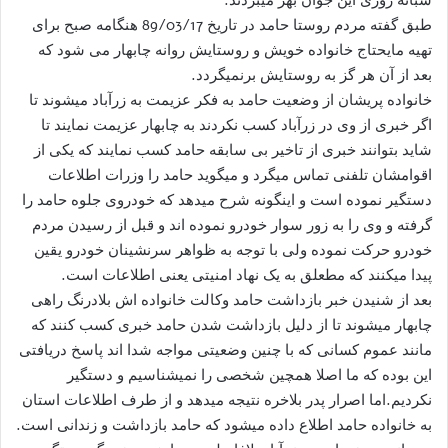
طبق گفته مردم روستا حامد در تاریخ 89/03/17 هنگامه صبح برای
تهیه مایحتاج خانواده خویش و روستایش روانه چابهار می شود که
بعد از آن هر گز به روستایش برنمیگردد.
خانواده پریشان از وضعیت حامد به فکر عزیمت به زرآباد میشوند تا
اگر خبری از وی در زرآباد کسب نکردند به چابهار عزیمت نمایند تا
شاید بتوانند خبری از تاخیر بی سابقه حامد کسب نمایند که یکی از
اقوامشان تلفنی تماس میگرد و میگوید حامد را وزرات اطلاعات
دستگیر نموده است و اینگونه شرح میدهد که خودروی جلوه حامد را
گرفته و وی را به زور سوار خودرو نموده اند و قبل از رسیدن مردم
خودرو حرکت نموده ولی با توجه به ظواهر سرنشینان خودرو یقین
پیدا میکنند که مطعلق به یک نهاد امنیتی یعنی اطلاعات است.
بعد از شنیدن خبر بازداشت حامد وکالت خانواده اش بلادرنگ راهی
چابهار میشوند تا از دلیل بازداشت شدن حامد خبری کسب کنند که
مانند عموم کسانی که با چنین وضعیتی مواجه شدا اند پاسخ دریافتی
این بوده که ما اصلا همچین شخصی را نمیشناسیم و دستگیر
نکردیم.اما اصرار پدر بلاخره نتیجه میدهد و از طرف اطلاعات استان
به خانواده حامد اطلاع داده میشود که حامد بازداشت و زندانی است.