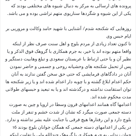
پرونده های ارسالی به مرکز به دنبال شیوه های مختلفی بودند که
یکی از این شیوه و شگردها سناریوی متهم تراشی بوده و می باشد.
روزهایی که شکنجه شدم/ آشنایی با شهید حامد وکالت و مروریی بر
ایام حبس وی
تا کنون تعداد زیادی از مردم بلوچ و اهل سنت صرف نظر از اینکه
واقعا متهم بوده اند یا خیر، به جرم همکاری با گروهک فوق الذکر و یا
نظیر آن و یا حتی ارتباط با عربستان سعودی و تبلغ وهابیت دستگیر و
پس از تحمل شکنجه های وحشیانه روحی و جسمی و حاضر نمودن
آنان در دادگاهای فرمایشی که حتی حق سخن گفتن ندارند به آنان
حکم اعدام ابلاغ گشته و با چوبه دار اعدام شده اند و یا زیر شکنجه ها
توان استقامت نداشته و درگذشته اند و یا به تبعید و حبسهای طولانی
مدت محکوم شده اند.
اعدامها گاه همانند اعدامهای قرون وسطا در اروپا و چین به صورت
دسته جمعی صورت میگرد که نشان از شدت خشم و تنفر از ملت
بلوچ دارد و این رفتارها هیچ فرقی با جنایت علیه بشر نداشته و ندارد.
در یکی از اعدامهای دسته جمعی که همگان جوانان بلوچ بودند 16
جوان زندانی به جرم همکاری با گروهک جندالله ولی با تفاوت اینکه