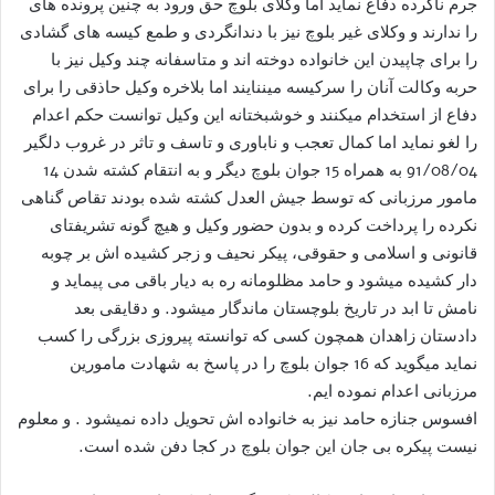
جرم ناکرده دفاع نماید اما وکلای بلوچ حق ورود به چنین پرونده های
را ندارند و وکلای غیر بلوچ نیز با دندانگردی و طمع کیسه های گشادی
را برای چاپیدن این خانواده دوخته اند و متاسفانه چند وکیل نیز با
حربه وکالت آنان را سرکیسه میننایند اما بلاخره وکیل حاذقی را برای
دفاع از استخدام میکنند و خوشبختانه این وکیل توانست حکم اعدام
را لغو نماید اما کمال تعجب و ناباوری و تاسف و تاثر در غروب دلگیر
91/08/04 به همراه 15 جوان بلوچ دیگر و به انتقام کشته شدن 14
مامور مرزبانی که توسط جیش العدل کشته شده بودند تقاص گناهی
نکرده را پرداخت کرده و بدون حضور وکیل و هیچ گونه تشریفتای
قانونی و اسلامی و حقوقی، پیکر نحیف و زجر کشیده اش بر چوبه
دار کشیده میشود و حامد مظلومانه ره به دیار باقی می پیماید و
نامش تا ابد در تاریخ بلوچستان ماندگار میشود. و دقایقی بعد
دادستان زاهدان همچون کسی که توانسته پیروزی بزرگی را کسب
نماید میگوید که 16 جوان بلوچ را در پاسخ به شهادت مامورین
مرزبانی اعدام نموده ایم.
افسوس جنازه حامد نیز به خانواده اش تحویل داده نمیشود . و معلوم
نیست پیکره بی جان این جوان بلوچ در کجا دفن شده است.