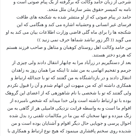
شرحی از زبان حامد وکالت که برگرفته از یک پیام صوتی است و
نامه به کمیسر حقوق بشر سازمان ملل متحد.
حامد در پیام صوتی که از او منتشر شده ﺑﻪ ﺷﮑﻨﺠﻪ ﻫﺎﯼ ﻃﺎﻗﺖ
ﻓﺮﺳﺎﯼ ﻏﯿﺮ ﺍﻧﺴﺎﻧﯽ ﻭ ﻭﺣﺸﯿﺎﻧﻪ ﺍﺷﺎﺭﻩ ﻣﯽ ﮐﻨﺪ ﻭ ﻫﻨﮕﺎﻣﯽ ﮐﻪ ﺍﯾﻦ
ﺷﮑﻨﺠﻪ ﻫﺎ ﺭﺍ ﺑﺮﺍﯼ ﻣﺎﻩ ﮔﻠﯽ ﻗﺎﺿﯽ ﻭﺯﺍﺭﺕ ﺍﻃﻼﻋﺎﺕ ﺑﯿﺎﻥ ﻣﯽ ﮐﻨﺪ ﺑﻪ ﺍﻭ
ﻣﯽ ﮔﻮﯾﺪ ‏(( ﺍﮔﺮ ﺯﻭﺭ ﻧﺒﺎﺷﺪ ﺷﻤﺎﻫﺎ ﺣﺮﻑ ﻧﻤﯽ ﺯﻧﯿﺪ ))
من حامد وکالت اهل روستای کوهبان و متاهل و صاحب فرزند هستم
که هردو دختر هستند.
بعد از دستگیریم در زرآباد مرا به چابهار انتقال دادند ولی چیزی از
جرمم و تفحیم اتهامی به من نشد تا اینکه مرا همان روز به زاهدان
انتقال دادند و در بازداشتگاه به من گفتند که تو با جندالله ارتباط و
همکاری داشته ای که من مبهوت این اتهام شدم و آن را قبول نکردم
ولی گفتند که تو با شخصی با نام شاهوزهی که از اعضای این گروهک
بوده با تو ارتباط داشته است ولی خدا میداند که شخص نامبرده از
اقوام ما است و به واسطه قرابت نزدیکی فامیلی هر از گاهی به من
زنگ میزده و تنها سخنان که بین ما در مکالمات تلفنی رد بدل شده
احوال پرسی و جویایی حال دیگر اقوام و آشنایان بوده است و من
شدیده روی سخنم پافشاری مینمود که هیج نوع ارتباط و همکاری با