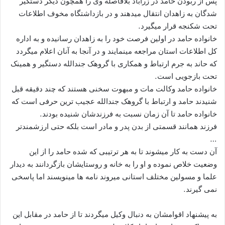
پس از ربودن حامد در زرآباد بلافاصله وی را همچون دیگر دستگیر
شدگان به زاهدان انتقال میدهند و در بازداشتگاه مخوف اطلاعات
تحت شکنجه قرار میگیرد.
خانواده حامد در اولین فرصت خود را به زاهدان رسانیده و به اداره
کل اطلاعات استان مراجعه مینمایند و در آنجا به آنان اعلام میگردد
که حاند به جرم ارتباط و همکاری با گروهک جندالله دستگیر و همینک
تحت بازجویی است.
خانواده حامد وکالت مات و مبهوت سخنی هستند که چند دقیقه قبل
شنیدند حامد و ارتباط با گروهک جندالله عجیب ترین حرفی است که
خانواده حامد تا آن زمان نسبت به فرزندشان شنیده بودند.
فرزند همانند قسمتی از بدن پدر و مادر است بلکه حتی ارزشمندتر
…
آن دست به کار میشوند تا به هر ترتیبی که شده حامد را از این
وضعیت خلاص نموده و او را به خانه و روستایشان بازگردانند به دیدار
علما و مسولین مختلف استانی میروند نامه ها مینویسند اما پاسخی
نمی گیرند.
به پیشنهاد اقوامشان به دنبال وکیل میگردند تا از حامد در مقابل این