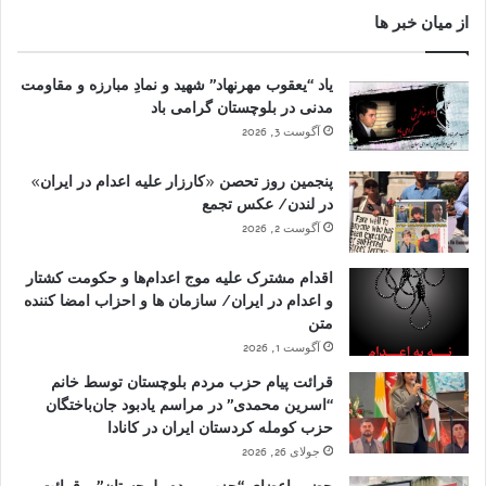
از میان خبر ها
یاد “یعقوب مهرنهاد” شهید و نمادِ مبارزه و مقاومت
مدنی در بلوچستان گرامی باد
آگوست 3, 2026
پنجمین روز تحصن «کارزار علیه اعدام در ایران»
در لندن/ عکس تجمع
آگوست 2, 2026
اقدام مشترک علیه موج اعدام‌ها و حکومت کشتار
و اعدام در ایران/ سازمان ها و احزاب امضا کننده
متن
آگوست 1, 2026
قرائت پیام حزب مردم بلوچستان توسط خانم
“اسرین محمدی” در مراسم یادبود جان‌باختگان
حزب کومله کردستان ایران در کانادا
جولای 26, 2026