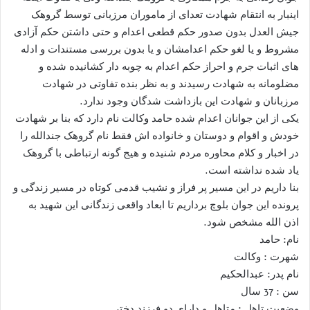
اینبار به انتقام شهادت تعدای از ماموران مرزبانی توسط گروهک
جیش العدل بدون صدور حکم قطعی اعدام و حتی داشتن حکم آزادی
مشروط و یا لغو حکم اعدامشان و یا بدون بررسی مستندات و ادله
های اثبات جرم و احراز حکم اعدام به چوبه دار کشانیده شده و
مضلومانه به شهادت رسیدند و به نظر بنده تفاوتی در شهادت
مرزبانان و شهادت این بازداشت شدگان وجود ندارد.
یکی از این جوانان اعدام شده حامد وکالت نام دارد که بنا بر شهادت
خودش و اقوام و دوستان و خانواده اش فقط نام گروهک جندالله را
در اخبار و کلام محاوره مردم شنیده و هیج گونه ارتباطی با گروهک
یاد شده نداشته است.
بنا داریم در این مسیر پر فراز و نشیب قدمی کوتاه در مسیر زندگی و
پرونده این جوان بلوچ برداریم تا ابعاد واقعی زندگانی این شهید به
اذن الله مشخص شود.
نام: حامد
شهرت : وکالت
نام پدر: عبدالحکیم
سن : 37 سال
وضعیت تاهل : متاهل و دارای دو فرزند دختر