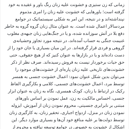
زمانی که زن ستیزی و خشونت علیه زنان رنگ باور و عقیده به خود
‌گرفته است؛ باورهایی که خشونت علیه زنان را امری مذموم
نپنداشته‌اند و در نتیجه، این امر به شکلی سیستماتیک در جوامع
مردسالار اعمال شده است. به عنوان مثال زنان گروه گروه به خاطر
دفع بلا در آتش سوزانده شده‌، و یا در جنگ‌هایی زنان جبهه‌ی مغلوب
غنیمت جنگی به حساب آمده‌اند، در نتیجه مورد تجاوز وحشیانه‌ی
گروهی و فردی قرار گرفته‌اند. در این میان بسیاری یا جان خود را از
دست داده‌اند و یا در بازارها به عنوان کنیز که از هیچ حقوقی، حتی
حق حیات برخوردار نیست به فروش رسیده‌اند. صرف نظر از ذکر
خشونت‌های تاریخی علیه زنان پاره‌ای از خشونت‌های موجود را
می‌توان بدین شکل عنوان نمود: اعمال خشونت جنسی به همسر
توسط مرد، اعمال خشونت‌های جسمی، کلامی و بکارگیری الفاظ
رکیک در ارتباط با زنان، کودک همسری، نگاه به زنان به عنوان ابزار
جنسی، احساس مالکیت به زن، عمل نمودن بر اساس باورهای
مبتنی بر نابرابری جنسیتی، محروم نمودن زنان از آموزش، ایزوله
نمودن زنان در منزل، ازدواج اجباری، تحقیر زنان، به کارگیری زنان
توسط دولت‌ها بر علیه منافع خود آن‌ها و بسیاری موارد دیگر. این‌
اشکال از خشونت به خصوص در جوامع توسعه نیافته و محروم از