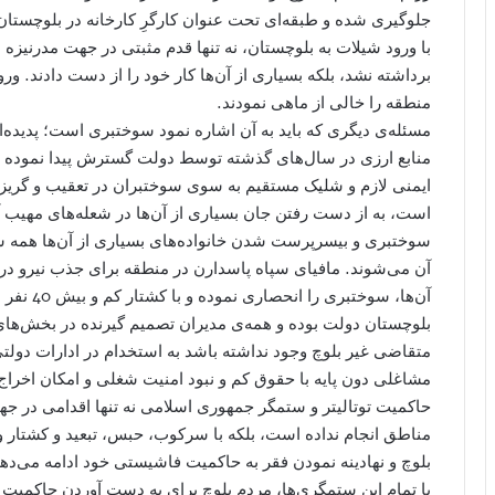
جلوگیری شده و طبقه‌ا‌ی تحت عنوان کارگرِ کارخانه در بلوچست
با ورود شیلات به بلوچستان، نه تنها قدم مثبتی در جهت مدرنیز
برداشته نشد، بلکه بسیاری از آن‌ها کار خود را از دست دادند. و
منطقه را خالی از ماهی نمودند.
مسئله‌ی دیگری که باید به آن اشاره نمود سوختبری است؛ پدیده‌
منابع ارزی در سال‌های گذشته توسط دولت گسترش پیدا نموده 
ایمنی لازم و شلیک مستقیم به سوی سوختبران در تعقیب و گریز
است، به از دست رفتن جان بسیاری از آن‌ها در شعله‌های مهیب
سوختبری و بی‏سرپرست شدن خانواده‌های بسیاری از آن‌ها همه سا
آن می‌شوند. مافیای سپاه پاسدارن در منطقه برای جذب نیرو در ب
آن‌ها، سو
بلوچستان دولت بوده و همه‌ی مدیران تصمیم گیرنده در بخش‌های 
متقاضی غیر بلوچ وجود نداشته باشد به استخدام در ادارات دولتی 
مشاغلی دون پایه با حقوق کم و نبود امنیت شغلی و امکان اخراج
حاکمیت توتالیتر و ستمگر جمهوری اسلامی نه تنها اقدامی در جهت
مناطق انجام نداده است، بلکه با سرکوب، حبس، تبعید و کشتار و ا
بلوچ و نهادینه نمودن فقر به حاکمیت فاشیستی خود ادامه می‌دهد
با تمام این ستمگری‌ها، مردم بلوچ برای به دست آوردن حاکمیت ملی