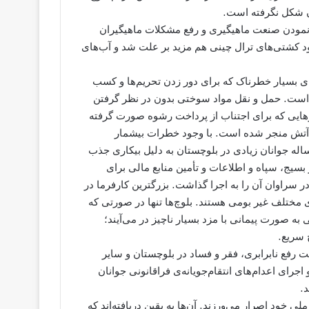
ان شکل نگرفته است.
ه نمودن صنعت ماهیگیری و رفع مشکلات ماهیگیران
رود کشتی‌های ترال چینی هم مزید بر علت شد و آب‌های
ای بسیار خطرناک که برای دور زدن تحریم‌ها و کسب
است. حمل و نقل مواد سوختی بدون در نظر گرفتن
هایی که برای اجتناب از پرداخت رشوه صورت گرفته
 آتش منجر شده است. با وجود خطرات بیشمار
له جوانان زیادی در بلوچستان به دلیل بیکاری جذب
سیج، سپاه و اطلاعات و تأمین منابع مالی برای
ختبری را انحصاری نموده و با کشتار کم و بیش 40 نفر در سراوان آن را به اجرا گذاشت. بزرگترین کارفرما در
مختلف غیر بومی هستند. بلوچ‌ها تنها در صورتی که
به صورت پیمانی با مزد بسیار ناچیز در می‌آیند؛
 سریع.
 رفع نابرابری، فقر و فساد در بلوچستان و سایر
جرای اعدام‌های انتقام‌جویانه‌ی فراقانونی جوانان
.
 خود اصرار می‌ورزند. آن‌ها به یقین دریافته‌اند که