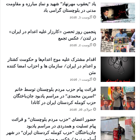
یاد “یعقوب مهرنهاد” شهید و نمادِ مبارزه و مقاومت
مدنی در بلوچستان گرامی باد
آگوست 3, 2026
پنجمین روز تحصن «کارزار علیه اعدام در ایران»
در لندن/ عکس تجمع
آگوست 2, 2026
اقدام مشترک علیه موج اعدام‌ها و حکومت کشتار
و اعدام در ایران/ سازمان ها و احزاب امضا کننده
متن
آگوست 1, 2026
قرائت پیام حزب مردم بلوچستان توسط خانم
“اسرین محمدی” در مراسم یادبود جان‌باختگان
حزب کومله کردستان ایران در کانادا
جولای 26, 2026
حضور اعضای “حزب مردم بلوچستان” و قرائت
پیام تسلیت و همدردی در مراسم یادبود
جان‌باختگان “حزب کومله کردستان ایران” در شهر
اُسلو – نروژ/ عکس و ویدیو