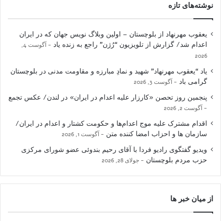
نوشته‌های تازه
یعقوب مهرنهاد از بلوچستان – اولین وبلاگ نویس جهان که در ایران
اعدام شد/ گزارش از تلویزیون “رُژن” راجع به زنده یاد
آگوست 4,
2026
یاد “یعقوب مهرنهاد” شهید و نمادِ مبارزه و مقاومت مدنی در بلوچستان
گرامی باد
آگوست 3, 2026
پنجمین روز تحصن «کارزار علیه اعدام در ایران» در لندن/ عکس تجمع
آگوست 2, 2026
اقدام مشترک علیه موج اعدام‌ها و حکومت کشتار و اعدام در ایران/
سازمان ها و احزاب امضا کننده متن
آگوست 1, 2026
ویدیو گفتگوی رادیو فردا با آقای رحیم بندوئی عضو شورای مرکزی
حزب مردم بلوچستان
جولای 28, 2026
از میان خبر ها