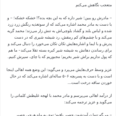
متعجب نگاهش می‌کنم
– مادرش رو ببین؛ شیر داره که به این بچه بده؟! خشکه خشکه؛ – و
با دست به مادر محمد اشاره می‌کند که از سوتغذیه رنگش زرد زرد
شده و لباس بلند و گشاد بلوچی‌اش به تنش زار می‌زند؛ محمد گریه
می‌کند و با چشم‌های کم رمقش، رد شیشه شیری که در دست
پدرش و با ایما و اشاره‌هایش تکان تکان می‌خورد را دنبال می‌کند و
برای رساندن دهانش به شیشه شیر کبره بسته تقلا می‌کند- ما هم
که پول نداریم براش شیر بخریم؛ مجبوریم که با چای، سیرش کنیم.
عزیز وسط حرف‌هایش می‌پرد و می‌گوید: این وضع همه اهالی اینجا
است و با دست به پسربچه ۶-۵ ساله‌ای اشاره می‌کند که در حال
خوردن ساقه درخت است…
از درآمد اهالی می‌پرسم و مادر محمد با لهجه غلیظش کلماتی را
می‌گوید و عزیز ترجمه می‌کند:
– می‌گه تنها درآمدشون حصیر بافیه؛ توی یه ماه هرچی حصیر