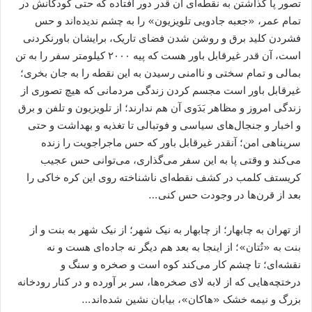
تصور پا گذاشتن به نقطه‌ای آن قدر دور افتاده که حتی کودکانش در
تمام عمر، «جعبه جادویی تلویزیون» را به چشم ندیده‌اند و حس
فشردن کلید برق و روشن شدن فضای تاریک، برایشان باورنکردنی
است، آن قدر غیرقابل باور هست که پیه ۲۰۰۰ کیلومتر سفر را به تن
بمالی و تمام سختی و ناامنی رسیدن به این نقطه را به جان بخری؛
غیرقابل باور است مجسم کردن زندگی مردمانی که هیچ تصوری از
زندگی امروز و مظاهر بَدَوی آن هم ندارند؛ از تلویزیون و تلفن و برق
و اخبار و جنجال‌های سیاسی و فوتبالی تا تغذیه و بهداشت و حتی
سرپناهی امن؛ آنقدر غیرقابل باور که حس ماجراجویت را زنده
می‌کند و وقتی پا به این سفر می‌گذاری، می‌توانی حس عجیب
کریستف کلمب در کشف نقطه‌ای ناشناخته روی این کره خاکی را
بعد از قرن‌ها در وجودت حس کنی…
از تهران به چابهار؛ از چابهار به نیک شهر؛ از نیک شهر به بنت و از
بنت به «تُتان»؛ از اینجا به بعد هم دیگر نه جاده‌ای هست و نه
نقشه‌ای؛ تا چشم کار می‌کند کوه است و صخره و سنگ و
درختچه‌هایی که از لابه لای صخره‌ها، سر بر آورده و در کنار رودخانه
بزرگ و نیمه خشک «هاکان»، بیابان نشین شده‌اند…