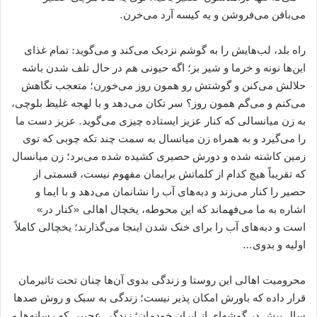
می‌بافن می‌فروشن و یه کیسه آرد می‌خرن.
راه بلد، لب‌هایش را به گوشم نزدیک می‌کند و می‌گوید: تمام غذای
این‌ها نونه و خرما و شیر بز؛ اگه حیونی هم در حال تلف شدن باشه
حلالش می‌کنن و گوشتش رو همون روز می‌خورن؛ متعجب نگاهش
می‌کنم و می‌گم همون روز؟ سر تکان می‌دهد و با لهجه غلیظ بلوچی،
به زن میانسالی که کنار عزیز ایستاده چیزی می‌گوید. عزیز دست ما
را می‌گیرد و به همراه زن میانسال به سمت چند تکه چوبی که توی
زمین کاشته شده و دورش حصیری کشیده شده می‌برد؛ زن میانسال
که تقریباً هیچ کدام از کلماتش برایمان مفهوم نیست، قسمتی از
حصیر را کنار می‌زند و دبه‌های آب را نشانمان می‌دهد و با ایما و
اشاره به ما می‌فهماند که این محوطه، یخچال اهالی «کنار در»
است و دبه‌های آب را برای خنک شدن اینجا می‌گذارند؛ یخچالی کاملاً
اولیه و بدوی…
محرومیت اهالی این روستا و زندگی بدوی آن‌ها چنان تحت تاثیرمان
قرار داده که باورش امکان پذیر نیست؛ زندگی به سبک و روش صدها
سال پیش در گوشه‌ای از ایران خودمان؛ زندگی عجیبی که رسانه‌ها و