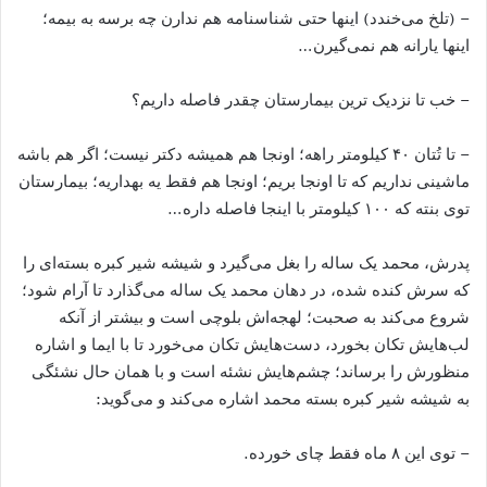
– (تلخ می‌خندد) اینها حتی شناسنامه هم ندارن چه برسه به بیمه؛
اینها یارانه هم نمی‌گیرن…
– خب تا نزدیک ترین بیمارستان چقدر فاصله داریم؟
– تا تُتان ۴۰ کیلومتر راهه؛ اونجا هم همیشه دکتر نیست؛ اگر هم باشه
ماشینی نداریم که تا اونجا بریم؛ اونجا هم فقط یه بهداریه؛ بیمارستان
توی بنته که ۱۰۰ کیلومتر با اینجا فاصله داره…
پدرش، محمد یک ساله را بغل می‌گیرد و شیشه شیر کبره بسته‌ای را
که سرش کنده شده، در دهان محمد یک ساله می‌گذارد تا آرام شود؛
شروع می‌کند به صحبت؛ لهجه‌اش بلوچی است و بیشتر از آنکه
لب‌هایش تکان بخورد، دست‌هایش تکان می‌خورد تا با ایما و اشاره
منظورش را برساند؛ چشم‌هایش نشئه است و با همان حال نشئگی
به شیشه شیر کبره بسته محمد اشاره می‌کند و می‌گوید:
– توی این ۸ ماه فقط چای خورده.