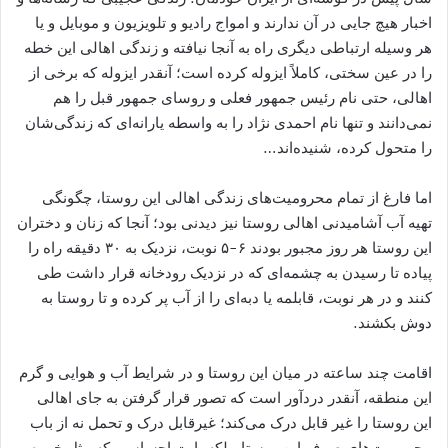
اخبار هیچ جایی در آن ندارند و امواج رادیو و تلویزیون و موبایل و یا
هر وسیله ارتباطی دیگری راه به آنجا نیافته و زندگی اهالی این خطه
را در عین سختی، کاملاً ایزوله کرده است؛ آنقدر ایزوله که برخی از
اهالی، حتی نام رئیس جمهور فعلی و روسای جمهور قبل را هم
نمی‌دانند و تنها نام احمدی نژاد را به واسطه یارانه‌ای که زندگی‌شان
را متحول کرده، شنیده‌اند…
اما فارغ از تمام محرومیت‌های زندگی اهالی این روستا، چگونگی
تهیه آب آشامیدنی اهالی روستا نیز دیدنی بود؛ آنجا که زنان و دختران
این روستا هر روز مجبور بودند ۶-۵ نوبت، نزدیک به ۳۰ دقیقه راه را
پیاده تا رسیدن به چشمه‌ای که در نزدیک رودخانه قرار داشت طی
کنند و در هر نوبت، قابلمه یا دبه‌ای را از آب پر کرده و تا روستا به
دوش بکشند.
اقامت چند ساعته در میان این روستا و در شرایط آب و هوایی و گرم
این منطقه، آنقدر دردآور است که تصور قرار گرفتن به جای اهالی
این روستا را غیر قابل درک می‌کند؛ غیرقابل درک و تحمل نه از باب
محرومیت‌های صرف این روستا، بلکه بابت احساسی که مثل خوره،