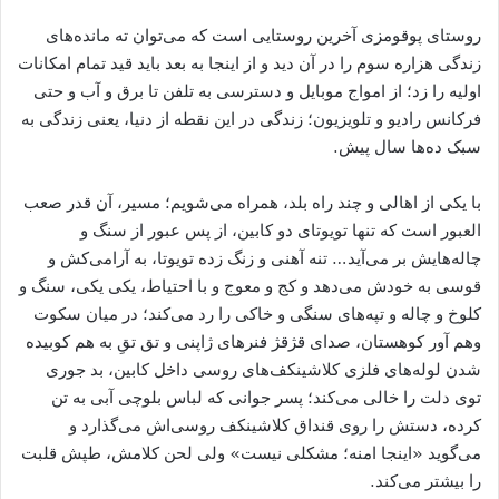
روستای پوقومزی آخرین روستایی است که می‌توان ته مانده‌های
زندگی هزاره سوم را در آن دید و از اینجا به بعد باید قید تمام امکانات
اولیه را زد؛ از امواج موبایل و دسترسی به تلفن تا برق و آب و حتی
فرکانس رادیو و تلویزیون؛ زندگی در این نقطه از دنیا، یعنی زندگی به
سبک ده‌ها سال پیش.
با یکی از اهالی و چند راه بلد، همراه می‌شویم؛ مسیر، آن قدر صعب
العبور است که تنها تویوتای دو کابین، از پس عبور از سنگ و
چاله‌هایش بر می‌آید… تنه آهنی و زنگ زده تویوتا، به آرامی‌کش و
قوسی به خودش می‌دهد و کج و معوج و با احتیاط، یکی یکی، سنگ و
کلوخ و چاله و تپه‌های سنگی و خاکی را رد می‌کند؛ در میان سکوت
وهم آور کوهستان، صدای قژقژ فنرهای ژاپنی و تق تقِ به هم کوبیده
شدن لوله‌های فلزی کلاشینکف‌های روسی داخل کابین، بد جوری
توی دلت را خالی می‌کند؛ پسر جوانی که لباس بلوچی آبی به تن
کرده، دستش را روی قنداق کلاشینکف روسی‌اش می‌گذارد و
می‌گوید «اینجا امنه؛ مشکلی نیست» ولی لحن کلامش، طپش قلبت
را بیشتر می‌کند.