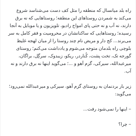
راه بلد میانسال که منطقه را مثل کف دست می‌شناسد شروع
می‌کند به شمردن روستاهای این منطقه؛ روستاهایی که نه برق
دارند، نه آب و نه حتی پای امواج رادیو، تلویزیون و یا موبایل به آنجا
رسیده؛ روستاهایی که ساکنانشان در محرومیت و فقر کامل به سر
می‌برند… کج دار و مریض نام چند روستا را از میان لهجه غلیظ
بلوچی راه بلدمان متوجه می‌شوم و یادداشت می‌کنم؛ روستای
گورجه تک، تخت پشت، کُناردر، ریکو، زیبدوک، سرگِل، براگان،
میرعبدالله، سیرکی، گزم آهو و …؛ می‌گوید اینها نه برق دارند و نه
آب.
زیر بار بردنمان به روستای گزم آهو، سیرکی و میرعبدالله نمی‌رود؛
می‌گوید:
– اینها را نمی‌شود رفت…
– چرا؟