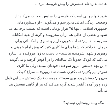
عادت ندارد نام همسرش را پیش غریبه‌ها ببرد…
عزیز تنها جوانی است که فارسی را سلیس صحبت می‌کند؛ از
وضعیت زندگی اهالی می‌پرسم و می‌گوید: «از دستاوردهای
جمهوری اسلامی، تنها ۴۵ هزار تومانی است که نصیب برخی‌ها می
شود و بعضی از اهالی هم از آن محرومند و گرنه از بقیه امکانات
محروم مانده‌ایم؛ نه آب شربی داریم و نه برق و امکاناتی برای
درمان؛ خداکند که شما برای ما کاری کنید که پیش امام خمینی و
رهبری و شهدا شرمنده نباشید» با دست به زن چروکیده‌ای اشاره
می‌کند که کودک حدوداً یک ساله‌ای را در آغوش گرفته و می‌گوید:
«این بچه دستش امروز سوخته؛ خودتان ببینید؛ ولی ما کاری
نمی‌توانیم بکنیم؛ نه دکتری هست نه دارویی»… سراغ کودک
می‌روم؛ دستش بدجوری سوخته و پوست نازک دستش حسابی تاول
زده و ور آمده؛ آنقدر شدید گریه می‌کند که هر از گاهی نفسش بند
می‌آید…
– مگه بیمه روستایی نیستید؟