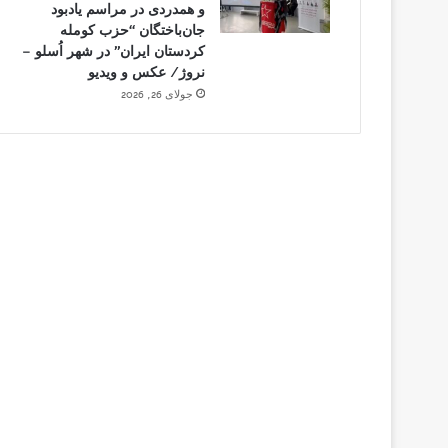
و همدردی در مراسم یادبود
جان‌باختگان “حزب کومله
کردستان ایران” در شهر اُسلو –
نروژ/ عکس و ویدیو
جولای 26, 2026