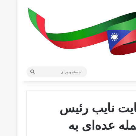
جستجو
برای
یت نایب رئیس
له عده‌ای به