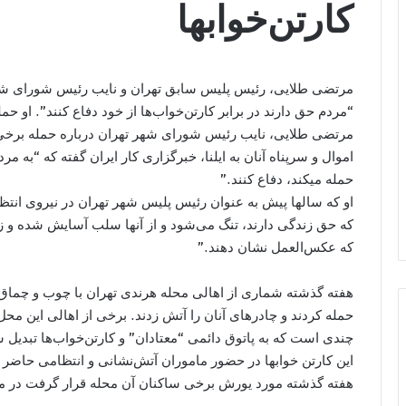
کارتن‌خواب​ها
مرتضی طلایی، رئیس پلیس سابق تهران و نایب رئیس شورای شهر، ب
“مردم حق دارند در برابر کارتن‌خواب‌ها از خود دفاع کنند”. او حمله
مرتضی طلایی، نایب رئیس شورای شهر تهران درباره حمله برخی از
اموال و سرپناه آنان به ایلنا، خبرگزاری کار ایران گفته که “به م
حمله می​کند، دفاع کنند.”
او که سال​ها پیش به عنوان رئیس پلیس شهر تهران در نیروی انت
که حق زندگی دارند، تنگ می‌شود و از آنها سلب آسایش شده و
که عکس‌العمل نشان دهند.”
هفته گذشته شماری از اهالی محله هرندی تهران با چوب و چماق به
حمله کردند و چادرهای آنان را آتش زدند. برخی از اهالی این محل
چندی است که به پاتوق دائمی “معتادان” و کارتن‌خواب‌ها تبدیل 
این کارتن خواب​ها در حضور ماموران آتش‌نشانی و انتظامی حاض
هفته گذشته مورد یورش برخی ساکنان آن محله قرار گرفت در منطقه ۱۲ تهران وا