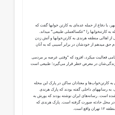
ا دفاع از حمله عده‌ای به کارتن خواب​ها گفت که
 به کارتن​خواب​ها را “عکس​العملی طبیعی” می​داند.
 اهالی منطقه هرندی به کارتن‌خواب​ها و آتش زدن
ردم حق می​دهم از خودشان در برابر آسیبی که به آنان
ظامی فعالیت می​کرد، افزود که “وقتی عرصه بر مردمی
 زندگی‌شان در معرض خطر قرار می‌گیرد؛ طبیعی است
 کارتن‌خواب‌ها و معتادان ساکن در پارک این محله
، به رسانه​های داخلی گفته بودند که پارک هرندی
شده است. رسانه‌های ایران نوشته بودند که یورش به
ر در محل حادثه صورت گرفته است. پارک هرندی که
قع است.