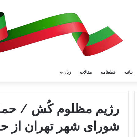
بیانیه
قطعنامه
مقالات
زبان
رژیم مظلوم کُش / حما
شورای شهر تهران از حم