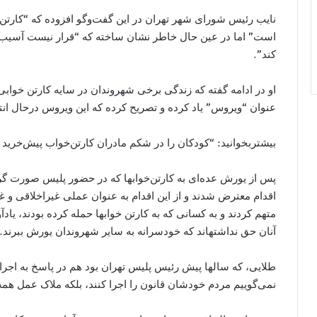
نایب رئيس شورای شهر تهران در این گفت‌وگو افزوده که “کارتن‌
است” اما در عین حال خاطر نشان ساخته که “قرار نیست آسیب‌
کند”.
او در ادامه گفته که زندگی برخی شهروندان در سایه کارتن خوابی
عنوان “ویروس” یاد کرده و تصریح کرده که این ویروس درحال ا
بیشتربخوانید: “کودکان را در شکم مادران کارتن‌خواب پیش‌خرید 
پس از یورش عده‌ای به کارتن‌خواب​ها که در حضور پلیس صورت گر
اقدام معترض شدند و از این اقدام به عنوان عملی غیراخلاقی و غی
متهم کردند و به کسانی که به کارتن خواب​ها حمله کرده بودند، ی
آنان حق نداشته​اند که خودسرانه به سایر شهروندان یورش ببرند.
طلایی، که سال​ها پیش رئیس پلیس تهران بود هم در پاسخ به اجر
نمی‌گوییم مردم خودشان قانون را اجرا کنند، بلکه ملاک عمل همه 