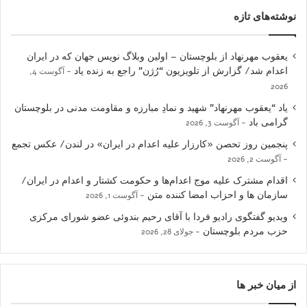
نوشته‌های تازه
یعقوب مهرنهاد از بلوچستان – اولین وبلاگ نویس جهان که در ایران
اعدام شد/ گزارش از تلویزیون “رُژن” راجع به زنده یاد
آگوست 4,
2026
یاد “یعقوب مهرنهاد” شهید و نمادِ مبارزه و مقاومت مدنی در بلوچستان
گرامی باد
آگوست 3, 2026
پنجمین روز تحصن «کارزار علیه اعدام در ایران» در لندن/ عکس تجمع
آگوست 2, 2026
اقدام مشترک علیه موج اعدام‌ها و حکومت کشتار و اعدام در ایران/
سازمان ها و احزاب امضا کننده متن
آگوست 1, 2026
ویدیو گفتگوی رادیو فردا با آقای رحیم بندوئی عضو شورای مرکزی
حزب مردم بلوچستان
جولای 28, 2026
از میان خبر ها