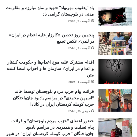
یاد “یعقوب مهرنهاد” شهید و نمادِ مبارزه و مقاومت
مدنی در بلوچستان گرامی باد
آگوست 3, 2026
پنجمین روز تحصن «کارزار علیه اعدام در ایران»
در لندن/ عکس تجمع
آگوست 2, 2026
اقدام مشترک علیه موج اعدام‌ها و حکومت کشتار
و اعدام در ایران/ سازمان ها و احزاب امضا کننده
متن
آگوست 1, 2026
قرائت پیام حزب مردم بلوچستان توسط خانم
“اسرین محمدی” در مراسم یادبود جان‌باختگان
حزب کومله کردستان ایران در کانادا
جولای 26, 2026
حضور اعضای “حزب مردم بلوچستان” و قرائت
پیام تسلیت و همدردی در مراسم یادبود
جان‌باختگان “حزب کومله کردستان ایران” در شهر