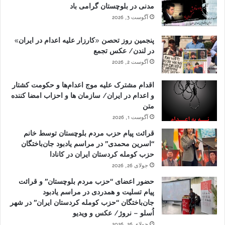
مدنی در بلوچستان گرامی باد
آگوست 3, 2026
پنجمین روز تحصن «کارزار علیه اعدام در ایران»
در لندن/ عکس تجمع
آگوست 2, 2026
اقدام مشترک علیه موج اعدام‌ها و حکومت کشتار
و اعدام در ایران/ سازمان ها و احزاب امضا کننده
متن
آگوست 1, 2026
قرائت پیام حزب مردم بلوچستان توسط خانم
“اسرین محمدی” در مراسم یادبود جان‌باختگان
حزب کومله کردستان ایران در کانادا
جولای 26, 2026
حضور اعضای “حزب مردم بلوچستان” و قرائت
پیام تسلیت و همدردی در مراسم یادبود
جان‌باختگان “حزب کومله کردستان ایران” در شهر
اُسلو – نروژ/ عکس و ویدیو
جولای 26, 2026