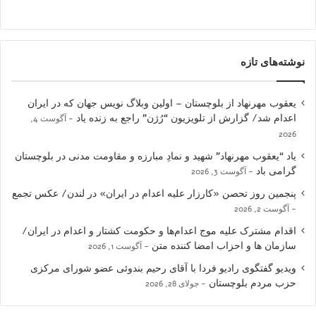
نوشته‌های تازه
یعقوب مهرنهاد از بلوچستان – اولین وبلاگ نویس جهان که در ایران
اعدام شد/ گزارش از تلویزیون “رُژن” راجع به زنده یاد
آگوست 4,
2026
یاد “یعقوب مهرنهاد” شهید و نمادِ مبارزه و مقاومت مدنی در بلوچستان
گرامی باد
آگوست 3, 2026
پنجمین روز تحصن «کارزار علیه اعدام در ایران» در لندن/ عکس تجمع
آگوست 2, 2026
اقدام مشترک علیه موج اعدام‌ها و حکومت کشتار و اعدام در ایران/
سازمان ها و احزاب امضا کننده متن
آگوست 1, 2026
ویدیو گفتگوی رادیو فردا با آقای رحیم بندوئی عضو شورای مرکزی
حزب مردم بلوچستان
جولای 28, 2026