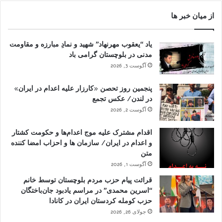
از میان خبر ها
یاد “یعقوب مهرنهاد” شهید و نمادِ مبارزه و مقاومت
مدنی در بلوچستان گرامی باد
آگوست 3, 2026
پنجمین روز تحصن «کارزار علیه اعدام در ایران»
در لندن/ عکس تجمع
آگوست 2, 2026
اقدام مشترک علیه موج اعدام‌ها و حکومت کشتار
و اعدام در ایران/ سازمان ها و احزاب امضا کننده
متن
آگوست 1, 2026
قرائت پیام حزب مردم بلوچستان توسط خانم
“اسرین محمدی” در مراسم یادبود جان‌باختگان
حزب کومله کردستان ایران در کانادا
جولای 26, 2026