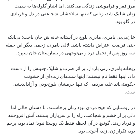
مرز فقر و فراموشی زندگی می‌کنند. اما اینبار گلوله‌ها به سمت
زنان شلیک شد، زنانی که تنها سلاحشان شجاعتی در دل و فریادی
در گلو بود.
خان‌بی‌بی بامری، مادری بلوچ در آستانه خانه‌اش جان باخت؛ بی‌آنکه
حتی فرصت اعتراض داشته باشد. لالی بامری، زخمی دیگر این حمله
سه روز پس از تحمل درد و بی‌توجهی در بیمارستان جان سپرد.
ریحانه بامری، زنی باردار، بر اثر ضرب و شلیک جنینش را از دست
داد. اینها فقط نام‌ نیستند؛ اینها سندهای زنده‌ای از خشونت
حکومتی‌اند علیه مردمی که تنها جرمشان بلوچ‌بودن و آزاداندیشی
ست.
در روستایی که هیچ مردی نبود زنان برخاستند. با دستان خالی اما
دلی پر از خشم و شجاعت، راه را بر سربازان بستند، آتش افروختند
و فریاد زدند. گونیچ در آن لحظه فقط یک روستا نبود؛ نماد بود، پرچم
بود، تکرار ژن، زند، آجوئی بود.