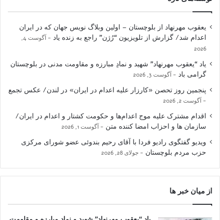
یعقوب مهرنهاد از بلوچستان – اولین وبلاگ نویس جهان که در ایران
اعدام شد/ گزارش از تلویزیون “رُژن” راجع به زنده یاد
آگوست 4,
2026
یاد “یعقوب مهرنهاد” شهید و نمادِ مبارزه و مقاومت مدنی در بلوچستان
گرامی باد
آگوست 3, 2026
پنجمین روز تحصن «کارزار علیه اعدام در ایران» در لندن/ عکس تجمع
آگوست 2, 2026
اقدام مشترک علیه موج اعدام‌ها و حکومت کشتار و اعدام در ایران/
سازمان ها و احزاب امضا کننده متن
آگوست 1, 2026
ویدیو گفتگوی رادیو فردا با آقای رحیم بندوئی عضو شورای مرکزی
حزب مردم بلوچستان
جولای 28, 2026
از میان خبر ها
یاد “یعقوب مهرنهاد” شهید و نمادِ مبارزه و مقاومت