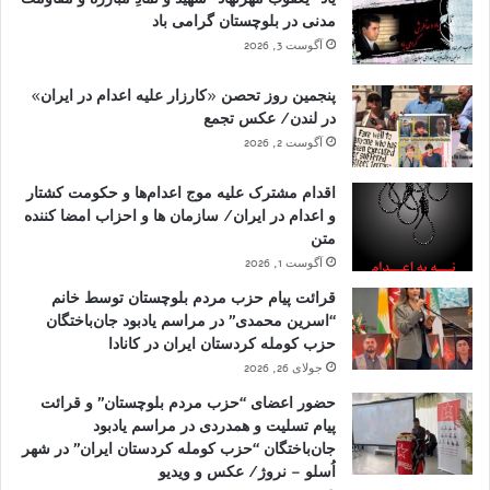
مدنی در بلوچستان گرامی باد
آگوست 3, 2026
پنجمین روز تحصن «کارزار علیه اعدام در ایران»
در لندن/ عکس تجمع
آگوست 2, 2026
اقدام مشترک علیه موج اعدام‌ها و حکومت کشتار
و اعدام در ایران/ سازمان ها و احزاب امضا کننده
متن
آگوست 1, 2026
قرائت پیام حزب مردم بلوچستان توسط خانم
“اسرین محمدی” در مراسم یادبود جان‌باختگان
حزب کومله کردستان ایران در کانادا
جولای 26, 2026
حضور اعضای “حزب مردم بلوچستان” و قرائت
پیام تسلیت و همدردی در مراسم یادبود
جان‌باختگان “حزب کومله کردستان ایران” در شهر
اُسلو – نروژ/ عکس و ویدیو