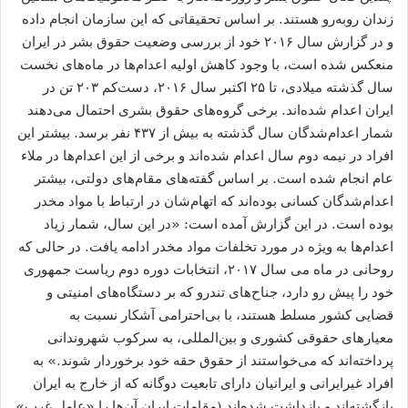
زندان روبه‌رو هستند. بر اساس تحقیقاتی که این سازمان انجام داده
و در گزارش سال ۲۰۱۶ خود از بررسی وضعیت حقوق بشر در ایران
منعکس شده است، با وجود کاهش اولیه اعدام‌‏‏ها در ماه‏‏‌های نخست
سال گذشته میلادی، تا ۲۵ اکتبر سال ۲۰۱۶، دست‌کم ۲۰۳ تن در
ایران اعدام شده‌اند. برخی‌ گروه‏‏‌های حقوق بشری احتمال می‌دهند
شمار اعدام‌شدگان سال گذشته به بیش از ۴۳۷ نفر برسد. بیشتر این
افراد در نیمه دوم سال اعدام شده‏‌اند و برخی از این اعدام‌ها در ملاء
عام انجام شده است. بر اساس گفته‌های مقام‌های دولتی، بیشتر
اعدام‌شدگان کسانی بوده‌اند که اتهام‌شان در ارتباط با مواد مخدر
بوده است. در این گزارش آمده است: «در این سال، شمار زیاد
اعدام‏‏‌ها به ویژه در مورد تخلفات مواد مخدر ادامه یافت. در حالی که
روحانی در ماه می سال ۲۰۱۷، انتخابات دوره دوم ریاست جمهوری
خود را پیش رو دارد، جناح‌‏‏های تندرو که بر دستگاه‏‏‌های امنیتی و
قضایی کشور مسلط هستند، با بی‌احترامی آشکار نسبت به
معیارهای حقوقی کشوری و بین‌المللی، به سرکوب شهروندانی
پرداخته‌اند که می‌‏خواستند از حقوق حقه خود برخوردار شوند.» به
افراد غیرایرانی و ایرانیان دارای تابعیت دو‌گانه که از خارج به ایران
بازگشته‌اند و بازداشت شده‌اند (مقامات ایران آن‌ها را «عامل غرب»