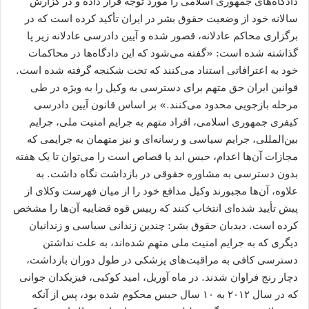
دادگاه‌های جمهوری اسلامی را مورد توجه قرار داده و در گزارش
سالانه خود از وضعیت حقوق بشر در ایران تأکید کرده است که در
برگزاری محاکم عادلانه، قصور شده و آیین دادرسی عادلانه زیر پا
گذاشته شده است: «گفته می‏‌شود که این دادگاه‏‏‌ها در محاکمات
خود به اعترافاتی استناد می‏‌کنند که تحت شکنجه گرفته شده است.
قوانین ایران حق متهم برای دسترسی به وکیل را به ویژه در طی
مرحله بازجویی محدود می‌کنند.» بر اساس قانون آیین دادرسی
کیفری جمهوری اسلامی، افراد متهم به جرایم امنیت ملی، جرایم
بین‌المللی، جرایم سیاسی و رسانه‏‌ای و نیز متهمان به جرایمی که
مجازات آن‌ها اعدام، حبس ابد یا قصاص است را می‏‌توان تا یک هفته
بدون دسترسی به مشاوره حقوقی در بازداشت نگاه داشت. به
علاوه، آن‌ها مجبورند وکیل مدافع خود را از میان فهرست وکلای از
پیش تأیید شده‏‌ای انتخاب کنند که رییس قوه قضاییه آن‌ها را مشخص
کرده است. دیدبان حقوق بشر: چندین زندانی سیاسی و زندانیان
دیگری که به جرایم امنیت ملی متهم شده‌اند، به علت نداشتن
دسترسی کافی به مراقبت‏‏‌های پزشکی در طول دوران بازداشت،
دچار رنج فراوان شدند. در ماه آوریل، امید کوکبی، فیزیکدان جوانی
که در سال ۲۰۱۲ به ۱۰ سال حبس محکوم شده بود، پس از آنکه