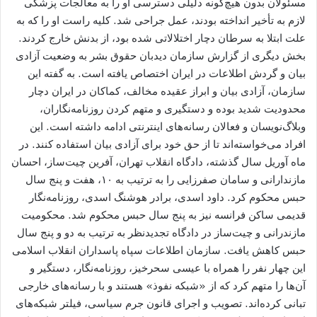
مسئولان بدون هیچ‌گونه دلیلی دسترسی او را به معالجات پزشکی
لازم به تأخیر انداخته بودند، عمل جراحی شد. کلیه راست او را که به
علت ابتلا به سرطان دچار اختلالاتی شده بود، از بدنش خارج کردند.
بخش دیگری از گزارش سازمان دیدبان حقوق بشر به وضعیت آزادی
بیان و گردش اطلاعات در ایران اختصاص یافته است. به گفته این
سازمان، آزادی بیان و ابراز عقیده مخالف، کماکان در ایران دچار
محدودیت شدید بوده و دستگیری و متهم کردن روزنامه‌نگاران،
وبلاگ‌نویسان و فعالان رسانه‏‏‌های اینترنتی ادامه داشته است. این
افراد می‌خواسته‌اند تا از حق خود برای آزادی بیان استفاده کنند. در
ماه آوریل سال گذشته، دادگاه انقلاب تهران، آفرین چیت‌ساز، احسان
مازندارانی و سامان صفرزایی را به ترتیب به ۱۰، هفت و پنج سال
حبس محکوم کرد. داود اسدی، برادر هوشنگ اسدی، روزنامه‌نگار
قدیمی ساکن فرانسه نیز به پنج سال حبس محکوم شد. محکومیت
مازندرانی و چیت‌ساز در دادگاه تجدید‌نظر به ترتیب به دو و پنج سال
حبس کاهش یافت. سازمان اطلاعات سپاه پاسداران انقلاب اسلامی
این چهار نفر را همراه با عیسی سحرخیز، روزنامه‌نگار، دستگیر و
آن‌ها را متهم کرد که از «شبکه نفوذ» هستند و با رسانه‏‏‌های خارجی
تبانی کرده‌‏اند. تصویب و اجرای قانون جرم سیاسی، فیلتر شبکه‌های