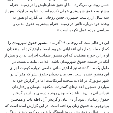
حسن روحانی می‌گذرد، اما او هنوز شعارهایش را در زمینه احترام
بیشتر به حقوق شهروندی عملی نکرده است: «با وجود آن‌که بیش از
سه سال از ریاست جمهوری حسن روحانی می‌‏گذرد، او هنوز به
وعده خود درباره تلاش در زمینه احترام بیشتر به حقوق مدنی و
سیاسی مردم عمل نکرده است.»
این در حالی‌ست که روحانی ۲۹ آذر ماه منشور حقوق شهروندی را
که از جمله شعارهای انتخاباتی‌اش بود امضا و ابلاغ کرد اما منتقدان
او در این حوزه معتقدند که این منشور ضمانت اجرایی ندارد و بیش از
آنکه در خدمت حقوق شهروندان باشد، اقدامی تبلیغاتی‌ست. در
طول یک ماه گذشته نیز اطلاع‌رسانی خاصی درباره کیفیت اجرای
این منشور نشده است. سازمان دیدبان حقوق بشر که مقر آن در
شهر نیویورک در ایالات متحده آمریکاست اما در گزارش خود به
مواردی همچون اعدام‌های گسترده، شکنجه متهمان و رفتارهای
غیر‌انسانی با آن‌ها، ناعادلانه بودن روند دادرسی و نادیده گرفتن
حقوق زندانیان، نبود آزادی بیان و گردش آزاد اطلاعات و همچنین
بی‌توجهی به حقوق زنان پرداخته است. در این گزارش آمده است که
چندین فعال حقوق بشر و روزنامه‌نگار با خطر محکومیت‌های سنگین