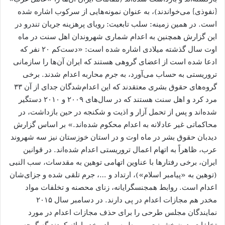
{نفوذی} می‏‌خواندند)، به عنوان نمونه‌هایی از سرکوب اشاره شده
است. در همین زمینه: سلب تابعیت: رویای پرهزینه جریان تندرو در
این گزارش همچنین به اعدام شماری شهروندان اهل سنت در ماه
اوت سال گذشته میلادی اشاره شده است: «دست‌کم ۲۰ نفر که
ادعا شده است از اعضای گروهی هستند که ایران آن‌ها را سازمانی
تروریستی به حساب می‌‏آورد، به جرم محاربه اعدام شدند. برخی
گروه‏‏‌های حقوق بشری معتقدند که این اعدام‌شدگان جدای از آن ۳۳
مرد کرد و اهل سنت هستند که در سال‏‏‌های ۲۰۰۹ و ۲۰۱۰ دستگیر
شده‌‏اند و پس از تحمل آزار و اذیت و شکنجه در حین بازداشت، در
محاکماتی غیر عادلانه به اعدام محکوم شده‌اند.» بر اساس گزارش
دیدبان حقوق بشر در ماه اوت و در استان خوزستان نیز سه شهروند
عرب، ظاهراً به اتهام اعمال تروریستی اعدام شده‌اند. در قوانین
ایران، برخی رفتارها با عناوین اتهامی توهین به مقدسات، سب النبی
(توهین به «پیامبر اسلام»)، ارتداد و …، جرم تلقی شده و جزای‌شان
اعدام است. روابط همجنسگرایانه، زنای محصنه و تخلفات مواد
مخدر هم مجازات اعدام در پی دارند. در دسامبر سال ۲۰۱۵
نمایندگان مجلس طرحی را برای حذف مجازات اعدام در مورد
تخلفات بدون خشونت مربوط به مواد مخدر ارائه کردند گه گرچه