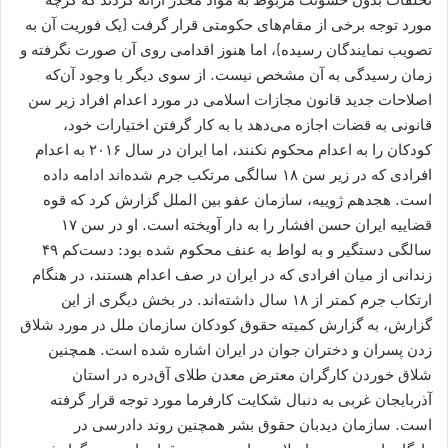
مورد توجه برخی از مقام‌های حکومتی قرار گرفت {یک فوریت آن به
تصویب نمایندگان رسیده}، اما هنوز اقدامی روی آن صورت نگرفته و
زمان رسیدگی به آن مشخص نیست. از سوی دیگر با وجود آن‌که
اصلاحات جدید قانون مجازات اسلامی در مورد اعدام افراد زیر سن
قانونی به قضات اجازه می‏‌دهد با به کار گرفتن اختیارات خود،
کودکان را به اعدام محکوم نکنند، اما ایران در سال ۲۰۱۶ به اعدام
افرادی که در زیر سن ۱۸ سالگی مرتکب جرم شده‌اند ادامه داده
است. هجدهم ژوییه، سازمان عفو بین الملل گزارش کرد که قوه
قضاییه ایران حسن افشار را به دار آویخته ‏است. او در سن ۱۷
سالگی دستگیر و به لواط به عنف محکوم شده بود: دست‌کم ۴۹
زندانی از میان افرادی که در ایران در صف اعدام هستند، در هنگام
ارتکاب جرم کمتر از ۱۸ سال داشته‌‏اند. در بخش دیگری از این
گزارش، به گزارش کمیته حقوق کودکان سازمان ملل در مورد شلاق
زدن پسران و دختران جوان در ایران اشاره شده است. همچنین
شلاق خوردن کارگران معترض معدن طلای آق‌‌دره در استان
آذربایجان غربی به دنبال شکایت کارفرما مورد توجه قرار گرفته
است. سازمان دیدبان حقوق بشر همچنین روند دادرسی‌ در