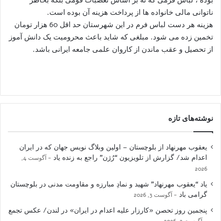
ناتوانی مالی خانواده ها از پرداخت هزینه آن بوده است.
هزینه هر دست لباس فرم در این شهرستان حد اقل 60 هزار تومان
تخمین زده می شود. مبلغی که شاید باعث محرومیت یک دانش آموز
از تحصیل و عقب ماندن از کاروان علمی جامعه ایرانی باشد.
نوشته‌های تازه
یعقوب مهرنهاد از بلوچستان – اولین وبلاگ نویس جهان که در ایران
اعدام شد/ گزارش از تلویزیون “رُژن” راجع به زنده یاد
آگوست 4,
2026
یاد “یعقوب مهرنهاد” شهید و نمادِ مبارزه و مقاومت مدنی در بلوچستان
گرامی باد
آگوست 3, 2026
پنجمین روز تحصن «کارزار علیه اعدام در ایران» در لندن/ عکس تجمع
آگوست 2, 2026