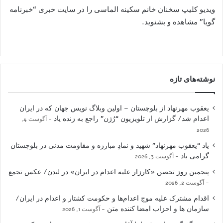
ویدیو کلیپ سخنان خانم سکینه الماسی را در سایت خبری “خبرنامه
گویا” مشاهده و بشنوید.
نوشته‌های تازه
یعقوب مهرنهاد از بلوچستان – اولین وبلاگ نویس جهان که در ایران
اعدام شد/ گزارش از تلویزیون “رُژن” راجع به زنده یاد
آگوست 4,
2026
یاد “یعقوب مهرنهاد” شهید و نمادِ مبارزه و مقاومت مدنی در بلوچستان
گرامی باد
آگوست 3, 2026
پنجمین روز تحصن «کارزار علیه اعدام در ایران» در لندن/ عکس تجمع
آگوست 2, 2026
اقدام مشترک علیه موج اعدام‌ها و حکومت کشتار و اعدام در ایران/
سازمان ها و احزاب امضا کننده متن
آگوست 1, 2026