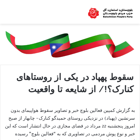
سقوط پهپاد در یکی از روستاهای
کنارک؟!/ از شایعه تا واقعیت
به گزارش کمپین فعالین بلوچ خبر و تصاویر سقوط هواپیمای بدون
سرنشین (پهباد) در نزدیکی روستای حمیدگو کنارک- چابهار از صبح
امروز پنجشنبه 22 مرداد در فضای مجازی در حال انتشار است که این
خبر و نوع پوش مردمی در تصاویری که به “فعالین بلوچ” رسیده