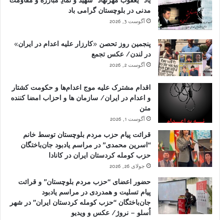
یاد “یعقوب مهرنهاد” شهید و نمادِ مبارزه و مقاومت
مدنی در بلوچستان گرامی باد
آگوست 3, 2026
پنجمین روز تحصن «کارزار علیه اعدام در ایران»
در لندن/ عکس تجمع
آگوست 2, 2026
اقدام مشترک علیه موج اعدام‌ها و حکومت کشتار
و اعدام در ایران/ سازمان ها و احزاب امضا کننده
متن
آگوست 1, 2026
قرائت پیام حزب مردم بلوچستان توسط خانم
“اسرین محمدی” در مراسم یادبود جان‌باختگان
حزب کومله کردستان ایران در کانادا
جولای 26, 2026
حضور اعضای “حزب مردم بلوچستان” و قرائت
پیام تسلیت و همدردی در مراسم یادبود
جان‌باختگان “حزب کومله کردستان ایران” در شهر
اُسلو – نروژ/ عکس و ویدیو