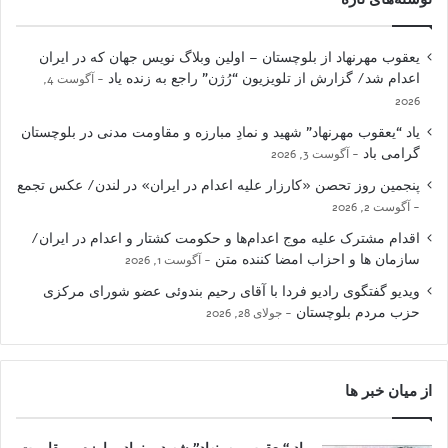
یعقوب مهرنهاد از بلوچستان – اولین وبلاگ نویس جهان که در ایران
اعدام شد/ گزارش از تلویزیون “رُژن” راجع به زنده یاد
آگوست 4,
2026
یاد “یعقوب مهرنهاد” شهید و نمادِ مبارزه و مقاومت مدنی در بلوچستان
گرامی باد
آگوست 3, 2026
پنجمین روز تحصن «کارزار علیه اعدام در ایران» در لندن/ عکس تجمع
آگوست 2, 2026
اقدام مشترک علیه موج اعدام‌ها و حکومت کشتار و اعدام در ایران/
سازمان ها و احزاب امضا کننده متن
آگوست 1, 2026
ویدیو گفتگوی رادیو فردا با آقای رحیم بندوئی عضو شورای مرکزی
حزب مردم بلوچستان
جولای 28, 2026
از میان خبر ها