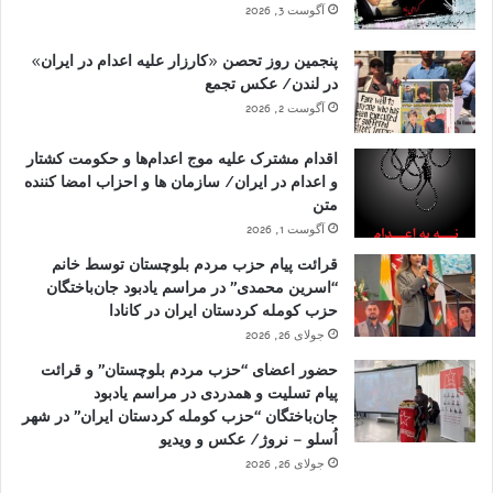
آگوست 3, 2026
پنجمین روز تحصن «کارزار علیه اعدام در ایران»
در لندن/ عکس تجمع
آگوست 2, 2026
اقدام مشترک علیه موج اعدام‌ها و حکومت کشتار
و اعدام در ایران/ سازمان ها و احزاب امضا کننده
متن
آگوست 1, 2026
قرائت پیام حزب مردم بلوچستان توسط خانم
“اسرین محمدی” در مراسم یادبود جان‌باختگان
حزب کومله کردستان ایران در کانادا
جولای 26, 2026
حضور اعضای “حزب مردم بلوچستان” و قرائت
پیام تسلیت و همدردی در مراسم یادبود
جان‌باختگان “حزب کومله کردستان ایران” در شهر
اُسلو – نروژ/ عکس و ویدیو
جولای 26, 2026