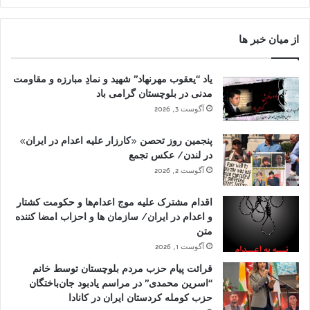
از میان خبر ها
یاد “یعقوب مهرنهاد” شهید و نمادِ مبارزه و مقاومت
مدنی در بلوچستان گرامی باد
آگوست 3, 2026
پنجمین روز تحصن «کارزار علیه اعدام در ایران»
در لندن/ عکس تجمع
آگوست 2, 2026
اقدام مشترک علیه موج اعدام‌ها و حکومت کشتار
و اعدام در ایران/ سازمان ها و احزاب امضا کننده
متن
آگوست 1, 2026
قرائت پیام حزب مردم بلوچستان توسط خانم
“اسرین محمدی” در مراسم یادبود جان‌باختگان
حزب کومله کردستان ایران در کانادا