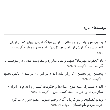
نوشته‌های تازه
یعقوب مهرنهاد از بلوچستان – اولین وبلاگ نویس جهان که در ایران
اعدام شد/ گزارش از تلویزیون “رُژن” راجع به زنده یاد
آگوست 4,
2026
یاد “یعقوب مهرنهاد” شهید و نمادِ مبارزه و مقاومت مدنی در بلوچستان
گرامی باد
آگوست 3, 2026
پنجمین روز تحصن «کارزار علیه اعدام در ایران» در لندن/ عکس تجمع
آگوست 2, 2026
اقدام مشترک علیه موج اعدام‌ها و حکومت کشتار و اعدام در ایران/
سازمان ها و احزاب امضا کننده متن
آگوست 1, 2026
ویدیو گفتگوی رادیو فردا با آقای رحیم بندوئی عضو شورای مرکزی
حزب مردم بلوچستان
جولای 28, 2026