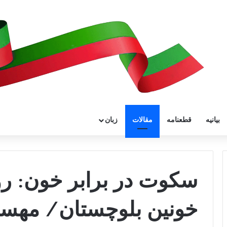
بیانیه
قطعنامه
مقالات
زبان
سکوت در برابر خون: رو
خونین بلوچستان/ مهسا