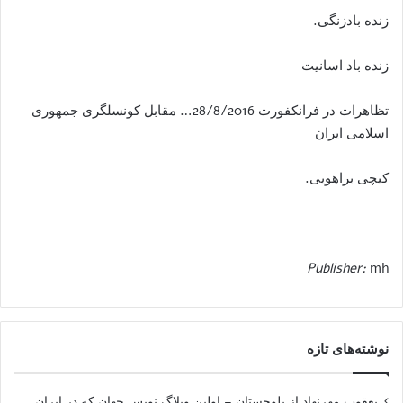
زنده بادزنگی.
زنده باد اسانیت
تظاهرات در فرانکفورت 28/8/2016… مقابل کونسلگری جمهوری
اسلامی ایران
کیچی براهویی.
Publisher:
mh
نوشته‌های تازه
یعقوب مهرنهاد از بلوچستان – اولین وبلاگ نویس جهان که در ایران