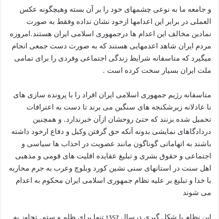
و جامعه ما به نوعی چشمهای خود را بر آن بسته وهیچگونه عکس
العملی در برابر این اعدامها ازخود نشان نداده وفقط به صورت
نمادین مخالف این اعدام ها درجمهوری اسلامی ایران هستند.امروزه
مردم ایران شاهد اعدمهایی هستند که به صورت دست جمعی انجام
میگیرد که متاسفانه شرایط زندگی اجتماعی وفردی را برای تمامی
ملت ایران بسیار سخت کرده است .
متاسفانه رژیم جمهوری اسلامی ایران افراد را با پرونده سازی های
نا عادلانه زیرشکنجه های سنگین می برند تا دست به اعترافات
تحمیل شده بزنند که حتئ روحشان ازآن خبرندارد. و همچنین
دردادگاهای نمایشی بدونه آنکه حق گرفتن وکیل و دفاع ارخود داشته
باشند به اتهاماتی گوناگون مانند عضویت در احذاب ها سیاسی و
اجتماعی و حقوق بشری و تبلیغ عقایده اقلیت های قومی و مذهبی
اهل سنت در استانهای سنی نشین کورد وبلوچ وعرب به جرم محاربه
با خدا و تبلیغ بر علیه نظام جمهوری اسلامی ایران محکوم به اعدام
می شوند
این نظام با شکل گیری درسال 1357 تنها برای ظلم و ستم. تجاوز به