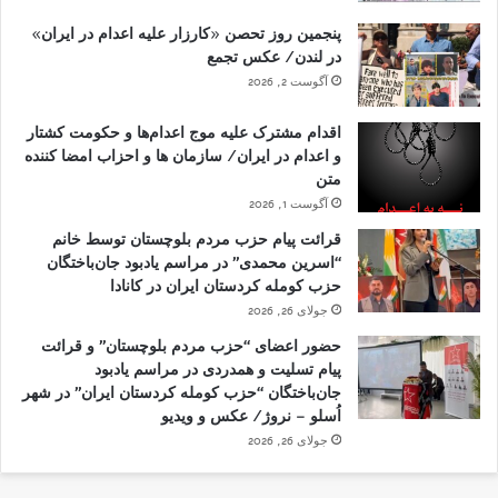
پنجمین روز تحصن «کارزار علیه اعدام در ایران»
در لندن/ عکس تجمع
آگوست 2, 2026
اقدام مشترک علیه موج اعدام‌ها و حکومت کشتار
و اعدام در ایران/ سازمان ها و احزاب امضا کننده
متن
آگوست 1, 2026
قرائت پیام حزب مردم بلوچستان توسط خانم
“اسرین محمدی” در مراسم یادبود جان‌باختگان
حزب کومله کردستان ایران در کانادا
جولای 26, 2026
حضور اعضای “حزب مردم بلوچستان” و قرائت
پیام تسلیت و همدردی در مراسم یادبود
جان‌باختگان “حزب کومله کردستان ایران” در شهر
اُسلو – نروژ/ عکس و ویدیو
جولای 26, 2026