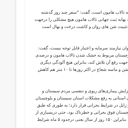
به تالاب هامون است، گفت: “سفر چند روز گذشته
هانه ثبت جهانی تالاب هامون هیچ مشکلی را درجهت
ضر تثبیت شن های روان و کاشت درخت و نهال است
وان نیازمند سرمایه و اعتبار قابل توجه نیست، گفت:
لوچستان مربوط به خشک شدن تالاب هامون و درصدی
جهت رفع آن تلاش کند، بنابراین هیچ آلودگی دیگری
درشهرستان زابل وجود نداشته و تنها به دلیل طوفان های شدید شن و ماسه شعاع در اکثر روزها تا ۱۰ متر هم کاهش
فزایش بیماری‌های ریوی و تنفسی مردم سیستان و
 استانی به رفع مشکلات استان سیستان و بلوچستان
نانی ندارند، هم اکنون از ۳۶۵ روز سال بیشتر از ۲۰۰ روز زابل در شرایط بحرانی قرار دارد؛ به طوری که طبق
ز شرایط سیستان و بلوچستان فوق بحرانی و خطرناک بود، حتی دربسیاری از
روزها شرایط آلودگی دراین استان به ۴ برابر حد بحران می رسد؛ بنابراین ۱۵۰ روز از سال یعنی درحدود ۵ ماه شرایط