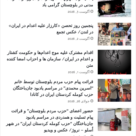
مدنی در بلوچستان گرامی باد
آگوست 3, 2026
پنجمین روز تحصن «کارزار علیه اعدام در ایران»
در لندن/ عکس تجمع
آگوست 2, 2026
اقدام مشترک علیه موج اعدام‌ها و حکومت کشتار
و اعدام در ایران/ سازمان ها و احزاب امضا کننده
متن
آگوست 1, 2026
قرائت پیام حزب مردم بلوچستان توسط خانم
“اسرین محمدی” در مراسم یادبود جان‌باختگان
حزب کومله کردستان ایران در کانادا
جولای 26, 2026
حضور اعضای “حزب مردم بلوچستان” و قرائت
پیام تسلیت و همدردی در مراسم یادبود
جان‌باختگان “حزب کومله کردستان ایران” در شهر
اُسلو – نروژ/ عکس و ویدیو