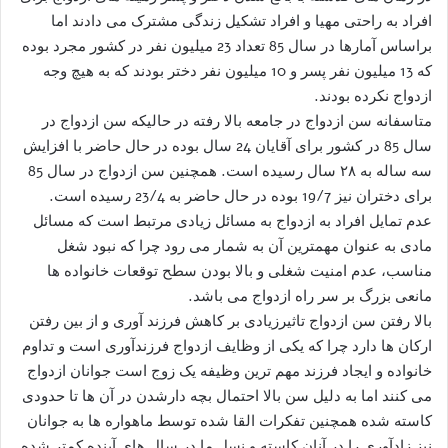
افراد به راحتی مهیا و افراد تشکیل زندگی مشترک می دادند اما
براساس آمارها در سال 85 تعداد 23 میلیون نفر در کشور مجرد بوده
که 13 میلیون نفر پسر و 10 میلیون نفر دختر بودند که به هیچ وجه
ازدواج نکرده بودند.
متاسفانه سن ازدواج در جامعه بالا رفته در حالیکه سن ازدواج در
سال 85 در کشور برای آقایان 24 سال بوده در حال حاضر با افزایش
سه ساله به ۲۸ سال رسیده است. همچنین سن ازدواج در سال 85
برای دختران نیز 19/7 بوده در حال حاضر به 23/4 رسیده است.
عدم تمایل افراد به ازدواج به مسائل زیادی مرتبط است که مسائل
مادی به عنوان مهمترین آن به شمار می رود چرا که نبود شغل
مناسب، عدم امنیت شغلی و بالا بودن سطح توقعات خانواده ها
مانعی بزرگ بر سر راه ازدواج می باشد.
بالا رفتن سن ازدواج تاثیرزیادی بر کاهش فرزند آوری و از بین رفتن
ارکان ها دارد چرا که یکی از وظایف ازدواج فرزندآوری است و تداوم
خانواده و ایجاد فرزند مهم ترین وظیفه یک زوج است جوانان ازدواج
می کنند اما به دلیل سن بالا احتمال بچه دارشدن در آن ها تا حدودی
کاسته شده همچنین تفکرات القا شده توسط ماهواره ها به جوانان
نیز زادآوری را در آنان کاسته و نسل ما در سال های آینده کمتر شده