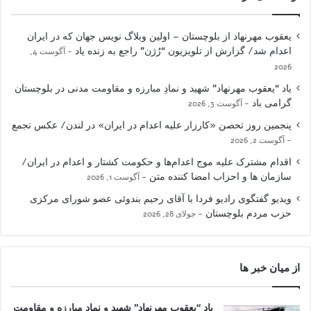
یعقوب مهرنهاد از بلوچستان – اولین وبلاگ نویس جهان که در ایران
اعدام شد/ گزارش از تلویزیون “رُژن” راجع به زنده یاد
آگوست 4,
2026
یاد “یعقوب مهرنهاد” شهید و نمادِ مبارزه و مقاومت مدنی در بلوچستان
گرامی باد
آگوست 3, 2026
پنجمین روز تحصن «کارزار علیه اعدام در ایران» در لندن/ عکس تجمع
آگوست 2, 2026
اقدام مشترک علیه موج اعدام‌ها و حکومت کشتار و اعدام در ایران/
سازمان ها و احزاب امضا کننده متن
آگوست 1, 2026
ویدیو گفتگوی رادیو فردا با آقای رحیم بندوئی عضو شورای مرکزی
حزب مردم بلوچستان
جولای 28, 2026
از میان خبر ها
یاد “یعقوب مهرنهاد” شهید و نمادِ مبارزه و مقاومت