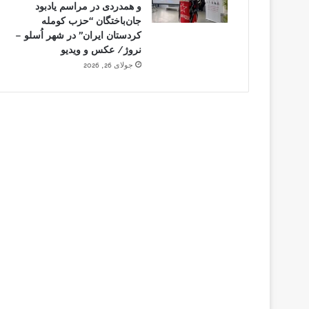
و همدردی در مراسم یادبود
جان‌باختگان “حزب کومله
کردستان ایران” در شهر اُسلو –
نروژ/ عکس و ویدیو
جولای 26, 2026