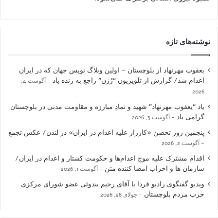
نوشته‌های تازه
یعقوب مهرنهاد از بلوچستان – اولین وبلاگ نویس جهان که در ایران
اعدام شد/ گزارش از تلویزیون “رُژن” راجع به زنده یاد
آگوست 4,
2026
یاد “یعقوب مهرنهاد” شهید و نمادِ مبارزه و مقاومت مدنی در بلوچستان
گرامی باد
آگوست 3, 2026
پنجمین روز تحصن «کارزار علیه اعدام در ایران» در لندن/ عکس تجمع
آگوست 2, 2026
اقدام مشترک علیه موج اعدام‌ها و حکومت کشتار و اعدام در ایران/
سازمان ها و احزاب امضا کننده متن
آگوست 1, 2026
ویدیو گفتگوی رادیو فردا با آقای رحیم بندوئی عضو شورای مرکزی
حزب مردم بلوچستان
جولای 28, 2026