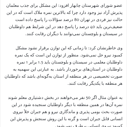
عضو شورای شهرستان چابهار افزود: این مشکل برای جذب معلمان
پذیرش آزاد نیز وجود دارد چرا که بالاترین نمره ملاک است که در این
حالت نیز فردی در تهران 80 درصد سؤالات را پاسخ داده است
ضعیف‌ترین باید 40 درصد را پاسخ دهد در این شرایط هم داوطلبان
در سیستان و بلوچستان نمی‌توانند با دیگران رقابت کنند.
وی خاطرنشان کرد: تا زمانی که این توازن برقرار نشود مشکل
کمبود نیرو حل نمی‌شود. منظور از توازن این است که یک نمره
داوطلبان معلمی در سیستان و بلوچستان باید 1.5 برابر 1 نمره
داوطلبان در استان‌های برخوردار باشد. به عبارتی این سهمیه به
صورت تخصیصی در هر منطقه از استان به‌گونه‌ای باشد که داوطلبان
هر منطقه با یکدیگر رقابت کنند.
به عنوان مثال اگر 50 نفر می‌خواهند در بخش دشتیاری معلم شوند
نمره آن‌ها در همین منطقه با دیگر داوطلبان سنجیده شود در این
صورت بحث بومی پذیری و ماندگاری نیرو و هم جبران خلأ نیروی
انسانی قابل جبران است و گرنه با این روش سنجش و پذیرش این
کمبود نیروی انسانی برطرف نمی‌شود.