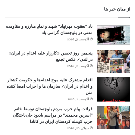
از میان خبر ها
یاد “یعقوب مهرنهاد” شهید و نمادِ مبارزه و مقاومت
مدنی در بلوچستان گرامی باد
آگوست 3, 2026
پنجمین روز تحصن «کارزار علیه اعدام در ایران»
در لندن/ عکس تجمع
آگوست 2, 2026
اقدام مشترک علیه موج اعدام‌ها و حکومت کشتار
و اعدام در ایران/ سازمان ها و احزاب امضا کننده
متن
آگوست 1, 2026
قرائت پیام حزب مردم بلوچستان توسط خانم
“اسرین محمدی” در مراسم یادبود جان‌باختگان
حزب کومله کردستان ایران در کانادا
جولای 26, 2026