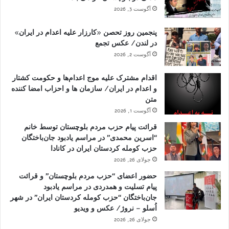
آگوست 3, 2026
پنجمین روز تحصن «کارزار علیه اعدام در ایران»
در لندن/ عکس تجمع
آگوست 2, 2026
اقدام مشترک علیه موج اعدام‌ها و حکومت کشتار
و اعدام در ایران/ سازمان ها و احزاب امضا کننده
متن
آگوست 1, 2026
قرائت پیام حزب مردم بلوچستان توسط خانم
“اسرین محمدی” در مراسم یادبود جان‌باختگان
حزب کومله کردستان ایران در کانادا
جولای 26, 2026
حضور اعضای “حزب مردم بلوچستان” و قرائت
پیام تسلیت و همدردی در مراسم یادبود
جان‌باختگان “حزب کومله کردستان ایران” در شهر
اُسلو – نروژ/ عکس و ویدیو
جولای 26, 2026