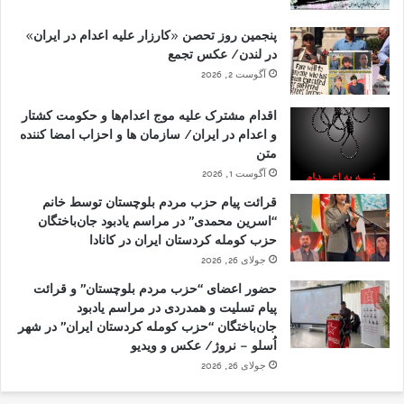
پنجمین روز تحصن «کارزار علیه اعدام در ایران»
در لندن/ عکس تجمع
آگوست 2, 2026
اقدام مشترک علیه موج اعدام‌ها و حکومت کشتار
و اعدام در ایران/ سازمان ها و احزاب امضا کننده
متن
آگوست 1, 2026
قرائت پیام حزب مردم بلوچستان توسط خانم
“اسرین محمدی” در مراسم یادبود جان‌باختگان
حزب کومله کردستان ایران در کانادا
جولای 26, 2026
حضور اعضای “حزب مردم بلوچستان” و قرائت
پیام تسلیت و همدردی در مراسم یادبود
جان‌باختگان “حزب کومله کردستان ایران” در شهر
اُسلو – نروژ/ عکس و ویدیو
جولای 26, 2026