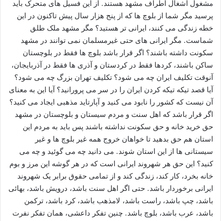
مشغول اشغال اطراف مشهد هستند. از این فسیل های متحرک باید
پرسید مگر شما از بلوچ ها که از پنج هزار سال پیش تاکنون در این
خطه زندگی می کنند، ایرانی تر هستید؟ مگر مشهد ملک طلق
شماست. مگر ایرانی های حتی غیرمسلمان نمی توانند در مشهد
سکونت داشته باشند؟ اگر قرار باشد بلوچ ها فقط در بلوچستان
ساکن باشند، کردها فقط در کردستان و آذری ها فقط در آذربایجان،
آنوقت تکلیف ایران چه می شود؟ تکلیف تهران بزرگ چه می شود؟
آیا قصد تیکه تیکه کردن ایران را در سر می پرورانید؟ آیا این به معنای
آن نیست که کشور را نابود می کنید و آپارتاید مذهبی ایجاد می کنید؟
اگر قرار باشد که اهل سنت و مردم سیستان و بلوچستان در مشهد
حق خرید خانه و حق سکونت نداشته باشند پس باید به مردم این
استان هم حق بدهید تا خواهان خروج همه غیر بلوچ ها و غیر
سیستانی ها از این استان شوند. می دانید چه می گوئید و چه می
کنید؟ این حق هر شهروند ایرانی است که در هر گوشه این مرز و بوم
خانه بخرد، کار کند، زندگی کند و از تمامی حقوق برابر یک شهروند
ایرانی برخوردار باشد. حتی اگر اهل سنت باشد، درویش باشد، بهائی
باشد، چپ باشد، راست باشد، لامذهب باشد، کرد باشد، ترکمن
باشد، عرب باشد، بلوچ باشد. چنین تفکر داعشی، همان تفکر نفرت