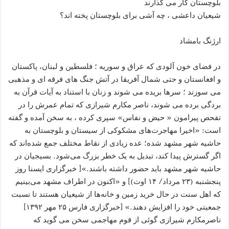
بلوچستان کار می گذارند
شیعیان داعشی ، چه آشی برای بلوچستان پخته اند؟
ارژنگ بامشاد
در فضای خون آلودی که عراق و سوریه ؛ فلسطین و لبنان، پاکستان
و افغانستان و حتی شمال آفریقا در آتش جنگ های فرقه ای و مذهبی
می سوزند ؛ سرها بریده می شوند و زنان با استناد به آیات قرآن به
بردگی برده می شوند، ناصر مکارم شیرازی که تمام عمرش را در
تفحص پیرامون « حیض و نفاس» سپری کرده ، به سخن آمده و گفته
است: «اخیرا مهاجرت‌های مشکوکی از سیستان و بلوچستان به
حاشیه شهر مشهد شده؛ عده زیادی از نقاط مختلف جمع شده‌اند که
اگر گسترش پیدا کند، تبدیل به یک خطر بزرگ می‌شود. بسیجیان در
حاشیه شهر مشهد باید حضور داشته باشند.»[ خبرگزاری ایسنا روز
پنجشنبه (۲۳ مرداد/ ۱۴ اوت)] و «اکنون در اطراف مشهد می‌بینیم
که اهل سنت در حال خرید زمین و خانه‌ها از شیعیان هستند تا نسبت
جمعیتی خود را افزایش دهند.» [خبرگزاری فارس ۲۵ مهر ۱۳۹۲]
ناصرمکارم شیرازی گوئی از قوم مهاجمی سخن می گوید که