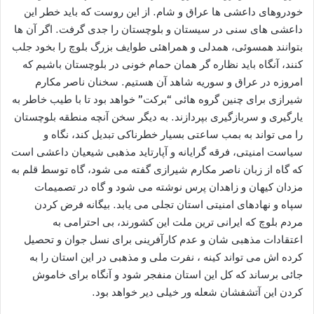
خودروهای داعشی ها عراق و شام. از این روست که باید خطر این
داعشی های سنی در سیستان و بلوچستان را جدی گرفت. اگر آن ها
بتوانند همسوئی، همدلی و همراهئی طوایف بزرگ بلوچ را بخود جلب
کنند، آنگاه باید نظاره گر همان حمام خونی در بلوچستان باشیم که
امروزه در عراق و سوریه شاهد آن هستیم. سخنان ناصر مکارم
شیرازی برای چنین گروه هائی “برکت” خواهد بود تا با طیب خاطر به
یارگیری و سربازگیری بپردازند. به دیگر سخن آنچه منطقه بلوچستان
را می تواند به بمب ساعتی بسیار خطرناکی تبدیل کند، نگاه و
سیاست امنیتی، فرقه گرایانه و آپارتاید مذهبی شیعیان داعشی است
که گاه از زبان ناصر مکارم شیرازی گفته می شود، گاه توسط قلم به
مزدان کیهان و زاهدان پرس نوشته می شود و گاه در تصمیمات
سپاه و نهادهای امنیتی استان تجلی می یابد. بیگانه فرض کردن
مردم بلوچ که ایرانی ترین ملت این کشورند، بی احترامی به
اعتقادات مذهبی شان و عدم کارآفرینی برای نسل جوان و تحصیل
کرده اش می تواند کینه ، نفرت ملی و مذهبی در این استان را به
جائی برساند که کل این استان منفجر شود و آنگاه برای خاموش
کردن این آتشفشان شعله ور خیلی دیر خواهد بود.