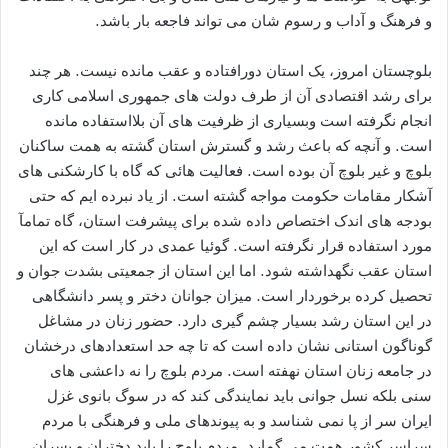
و فرهنگ و آداب و رسوم شان می تواند فاجعه بار باشد.
بلوچستان امروز، یک استان دورافتاده و عقب مانده نیست. هر چند
برای رشد اقتصادی آن از طرف دولت های جمهوری اسلامی کاری
انجام نگرفته است وبسیاری از ظرفیت های آن بلااستفاده مانده
است. و آنچه که باعث رشد و گسترش استان گشته به همت ساکنان
بلوچ و غیر بلوچ آن بوده است. فعالیت هائی که گاه با کارشکنی های
آشکار مقامات حکومت مواجه گشته است. از یاد نبرده ایم که حتی
بودجه های اندک اختصاص داده شده برای پیشرفت استان، گاه تمامآ
مورد استفاده قرار نگرفته است. گوئیا عمدی در کار است که این
استان عقب نگهداشته شود. اما این استان از جمعیتی بشدت جوان و
تحصیل کرده برخوردار است. میزان جوانان دختر و پسر دانشگاهی
در این استان رشد بسیار چشم گیری دارد. حضور زنان در مشاغل
گوناگون استانی نشان داده است که تا چه حد استعدادهای درخشان
در جامعه زنان استان نهفته است. مردم بلوچ را نه داعشی های
سنی بلکه نسل جوانی باید نمایندگی کند که در سوگ بانوی غزل
ایران سر از پا نمی شناسد و به پیوندهای ملی و فرهنگی با مردم
سراسر کشور همت می گمارد. مردم بلوچ را باید دختران و پسران