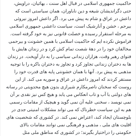
حاکمیت جمهوری اسلامی در قبال اهل سنت ، بهائیان، دراویش،
حتی دگراندیشان شیعه و دین ناباوران، همان سیاستی است که
داعش در عراق و شام به پیش می برد. اگر داعش امروز نیروئی
بیرحم ، خشن و آنارشیک است، سیاست داعشی جمهوری اسلامی
به مرحله استقرار رسیده و خصلت قانونی نیز به خود گرفته است.
فراموش نکرده ایم که حاکمیت اسلامی با همین خشونت و بیرحمی
مخالفان خود را در دهۀ شصت تمام کش کرد و در زندان هایش با
فتوای رهبر وقت، هزاران زندانی سیاسی را به دار آویخت. در زندان
ها به دختران زندانی تجاوز کرد و تجاوز به دختران باکره را با توجیه
مذهبی به پیش برد. آنها با همان خشونتی پایه های قدرت خود را
مستقر کردند که امروز داعش در عراق و سوریه می کند. از این
روست که سخنان ناصرمکارم شیرازی بدون هیچ محدویتی در رسانه
های دولتی با آب و تاب انعکاس می یابد و هیچ کس نیز نقدی بر آن
نمی نویسد ، سخنی علیه آن نمی گوید و هیچیک از مقامات رسمی
هم به این سیاست خطرناک که می تواند مشکلات امنیتی جدی در
بلوچستان ایجاد کند، اعتراض نمی کند. در کشوری که شخصیت های
اقلیت های ملی ، مذهبی و فرهنگی نمی توانند مقامات بالای
حکومتی را دراختیار بگیرند؛ در کشوری که مناطق ملی مثل