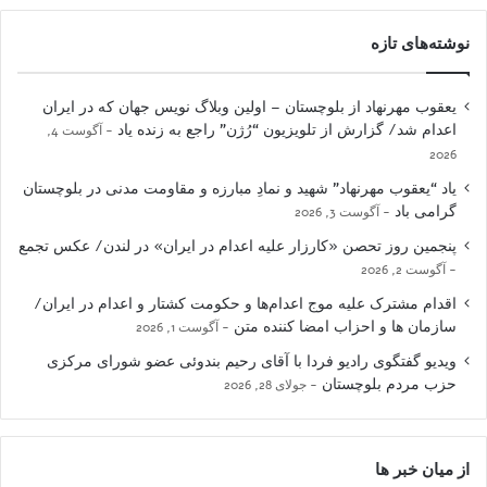
نوشته‌های تازه
یعقوب مهرنهاد از بلوچستان – اولین وبلاگ نویس جهان که در ایران
اعدام شد/ گزارش از تلویزیون “رُژن” راجع به زنده یاد
آگوست 4,
2026
یاد “یعقوب مهرنهاد” شهید و نمادِ مبارزه و مقاومت مدنی در بلوچستان
گرامی باد
آگوست 3, 2026
پنجمین روز تحصن «کارزار علیه اعدام در ایران» در لندن/ عکس تجمع
آگوست 2, 2026
اقدام مشترک علیه موج اعدام‌ها و حکومت کشتار و اعدام در ایران/
سازمان ها و احزاب امضا کننده متن
آگوست 1, 2026
ویدیو گفتگوی رادیو فردا با آقای رحیم بندوئی عضو شورای مرکزی
حزب مردم بلوچستان
جولای 28, 2026
از میان خبر ها