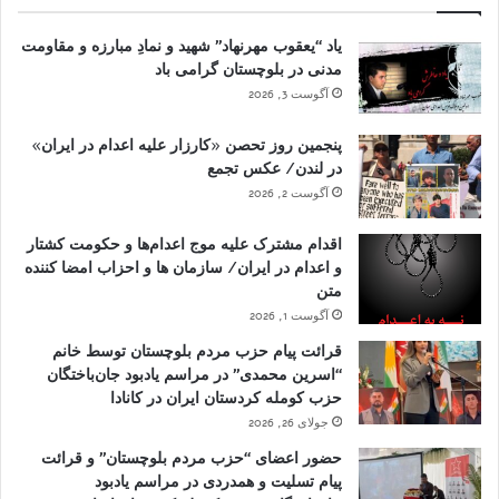
یاد “یعقوب مهرنهاد” شهید و نمادِ مبارزه و مقاومت
مدنی در بلوچستان گرامی باد
آگوست 3, 2026
پنجمین روز تحصن «کارزار علیه اعدام در ایران»
در لندن/ عکس تجمع
آگوست 2, 2026
اقدام مشترک علیه موج اعدام‌ها و حکومت کشتار
و اعدام در ایران/ سازمان ها و احزاب امضا کننده
متن
آگوست 1, 2026
قرائت پیام حزب مردم بلوچستان توسط خانم
“اسرین محمدی” در مراسم یادبود جان‌باختگان
حزب کومله کردستان ایران در کانادا
جولای 26, 2026
حضور اعضای “حزب مردم بلوچستان” و قرائت
پیام تسلیت و همدردی در مراسم یادبود