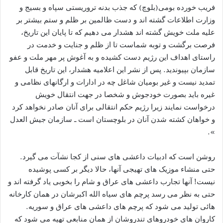
فریب خورده بومی(بلوچ) که جذب بدنه تروریستی سپاه و بسیج و
وزارت اطلاعات گشته اند و دست ظالمین بر ظلم و ستم بیشتر بر
علیه ملت خویش گشته اند هشدار می دهیم که تا پایان این تاریخ،
فرصت برگشت و توبه شماست تا از ظلم و جنایت و خدمت در
راستای اهداف این رژیم دست کشیده و به آغوش پر مهر ملت و عفو
سازمان بپیوندید. پس از نشر این اعلامیه هشدار، این تاریخ قابل
تمدید نیست و غیر بومیان شاغل چه در ادارات و ارگانهای نظامی و
غیره باید بصورت خودجوش و شخصا در جهت انتقال خویش
درخواست نمایند زیرا رژیم حکم انتقالی برای آنان صادر نخواهد کرد
و خواهان کشته شدن آنان در بلوچستان است ـ سازمان جیش العدل
».
روشن است که ادبیات داعشی های سنی از کجا نشآت می گیرد.
حتی منشاء موزیک های تهیجی آنها، حالا دیگر بر کسی پوشیده
نیست! آنها تجارب داعشی های عراق و شام را بخوبی یاد گرفته اند و
حتی به نظر می رسد پرچم های سیاه الله اکبرشان در همان کارخانه
هائی تولید می شود که پرچم های داعشی های عراق و سوریه.
کاروان های خودروهای تندروشان از همان منابعی تهیه می شود که