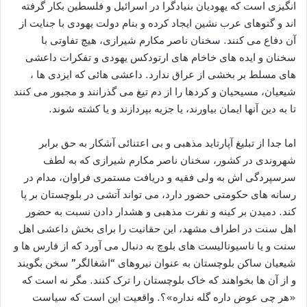
انگیزی است که یهودیان بنیادگرا در اسرائیل و فلسطین بکار گرفته
اند و گتوهای عرب نشین ایجاد کرده و بنام دولت یهودی با جنایت از
آن دفاع می کنند. سخنان ناصر مکارم شیرازی، هیچ تفاوتی با
سخنان و ایده های خاخام های ارتودکس یهودی و تفکرات داعشی
های مسلط بر بخشی از عراق ندارد. داعشی هائی که ایزدی ها ،
شیعیان، مسیحیان و کردها را از دم تیغ می گذرانند و مجبور می کنند
تا به دین آنها ایمان بیاورند، یا جزیه بپردازند و یا کشته شوند.
اما جدا از تبلیغ آپارتاید مذهبی و بی اعتنائی آشکار به حق برابر
شهروندی در کشور، سخنان ناصر مکارم شیرازی که به لطف
سرسپردگی اش به ولی فقیه و دریافت مستمری فراوان، مدام در
رسانه های حکومتی حضور دارد، می تواند آتشی در بلوچستان بر پا
کند. دمیدن بر کینه و نفرت مذهبی و هشدار دادن نسبت به حضور
اهل سنت در اطراف مشهد، این حقانیت را برای بخش داعشی اهل
سنت و یا ناسیونالیست های بلوچ به دنبال می آورد که از فارس ها و
شیعیان ساکن بلوچستان به عنوان نیروهای “اشغالگر” سخن بگویند
و از آن ها بخواهند که خاک بلوچستان را ترک کنند. مگر نه است که
«هر چی عوض داره گله نداره»؟. واقعیت این است که سیاست