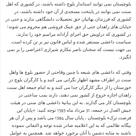
بلوچستان نمی توانند استاندار بلوچ داشته باشند، در کشوری که اهل
سنت نمی توانند در پایتخت مسجدی از آن خود داشته باشند، در
کشوری که فرزندان بهائیان حق تحصیلات دانشگاهی ندارند و حتی در
خیابان های زاهدان حتی از حق عینک فروشی هم محروم می شوند؛
در کشوری که دراویش حق اجرای آزادانه مراسم خود را ندارند،
سیاست داعشی مستقر شده و لباس قانون نیز بر تن کرده است.
بی جهت نیست که سخنان ناصر مکارم شیرازی اعتراضی را بر نمی
انگیزد.
وقتی که داعشی های شیعه با چنین وقاحتی از حضور بلوچ ها واهل
سنت در اطراف مشهد اظهار نگرانی می کنند و یا کارگران بلوچ در
خوزستان را از دیگر کارگران جدا می کنند و به امام جمعه اهل سنت
زاهدان اجازه خروج از کشور نمی دهند، دارند بمب ساعتی در
بلوچستان کار می گذارند. به این بیانیۀ داعشی های سنی در هیئت
جیش العدل در جمعه، 31 مرداد ماه 1393 توجه کنید: «پایان این
فرصت ترکء بلوچستان ، پایان سال 1394 می باشد و پس از آن هر
بیگانه ظالمی که به این اعلامیه صادر شده توجه و التفاتی ننموده
باشند به مثابه دشمن با آنان برخورد خواهد شد .همچنین به عوامل