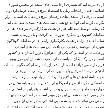
از یاد نبرده ایم که بسیاری از داعشی های شیعه در مجلس شورای
اسلامی حتی از انتخاب زنان با استعداد بلوچ در مقام فرمانداری و یا
انتصاب برخی از استعدادهای درخشان بلوچ در مقامات استانی ابراز
نگرانی کرده اند. آنها مدافع همان سیاست های بشدت ضد ملی اند
که زمانی توسط اسدالله علم در هئیت به کارگماری بیرجندی ها در
مقامات کشوری و لشکری صورت می گرفت و یا در زمان هشت
ساله احمدی نژاد در هیئت بکارگماری زابلی ها در مقامات گوناگون
شهرهای بلوچستان تجلی می یافت. این سیاست های امنیتی
ورشکسته در استانی که یکی از استراتژیک ترین استان های کشور
است و در نوک پیکان سیاست های مخرب دشمنان این مرز وبوم
قرار دارد، می تواند فاجعه بار باشد. از یاد نبرده ام که چگونه مقامات
امنیتی موساد اسرائیل با پاسپورت های امریکائی به نیروهای
«جندالله» آموزش های لازم را میدادند. از یاد نبرده ایم که نوام
چامسکی چگونه از طرح آمریکا برای اشغال چابهار و بلوچستان در
چهارچوب طرح حمله به ایران پرده برداشت. بنابراین در استانی که
چنین مورد توجه دشمنان این مزر وبوم است، در استانی که چنین به
راحتی می تواند شعله ور شود، بی اعتنائی به مردمان آن و بی
توجهی به خواست ها و نیازهای ملی شان و بی احترامی به اعتقادات