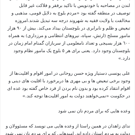
لندن در مصاحبه با خودنویس با تاکید برفقر و فلاکت غیر قابل
توصیف در منطقه گفته بود «مردم بلوچ به دلایل قومی، مذهبی و
مخالفت با ولایت فقیه به شهروند درجه سه تبدیل شدند.امروزه
تبعیض و ظلم و نابرابری در بلوچستان بیداد می‌کند. بیش از ٩٠ هزار
مامور مسلح (ارتش، سپاه، نیروهای انتظامی و مرزداری) به همراه
٦٠٠ هزار بسیجی و تعداد نامعلومی از سربازان گمنام امام زمان در
بلوچستان وجود دارد. یعنی برای هر ٥ بلوچ یک مامور نظام وجود
دارد.»
علی یونسی دستیار ویژه حسن روحانی در امور اقوام و اقلیت‌ها از
وجود برخی تبعیض ها و بی مهری ها دربرخورد با اقلیت های دینی و
اقوام انتقاد کرده بود و بدون نام بردن از فرد خاص گفته بود عده ای
در حکومت «نمی‌خواهند دولت به امور اقلیت‌ها توجه کند.»
وعده هایی که برای مردم نان نمی شود
ندای زاهدان در همین راستا از وعده هایی می نویسد که مسئوولان و
دولت به مردم استان داده اند. امیدهایی که برای مردم نان نمی شود