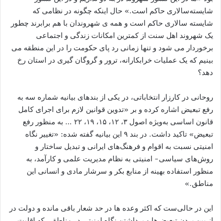
شایسته‌سالاری حاکم است.» حال اینکه چگونه در نظامی که
شایسته سالاری حاکم است و همه ی شهروندان با هم برابرند چطور
یک شهروند اهل سنت از کمترین امکانات زندگی و اجتماعی
برخوردار می شود و تنها زمانی رد پای حکومت را در این منطقه می
بینیم که یک عملیات خرابکارانه، ترور و گروگان گیری در استان رخ
دهد؟
روحانی در کارزار انتخاباتی، در یکی از بندهای بیانیه شماره سه به
رفع تبعیض اشاره کرده و بر «تدوین قوانین لازم برای اجرای کامل
قانون اساسی به‌ویژه اصول ٣، ١٢، ١۵، ١٩، ٢٢ … به منظور رفع
تبعیض» تاکید داشت. در بند ۹ این بیانیه گفته شده: «تغییر نگاه
امنیتی نسبت به اقوام و فرهنگ‌های ایرانی و تبدیل ساختار و
روش‌های سیاسی- امنیتی به نظام مدیریت علمی و کارآمد، به
منظور استفاده بهینه از منابع بکر و سرشار مادی و انسانی این
مناطق.»
این در حالی‌ست که اکثر وعده ها در حد شعار باقی مانده و دولت در
از بین بردن تبعیض‌ها و برداشتن نگاه امنیتی در مناطقی که اقلیت