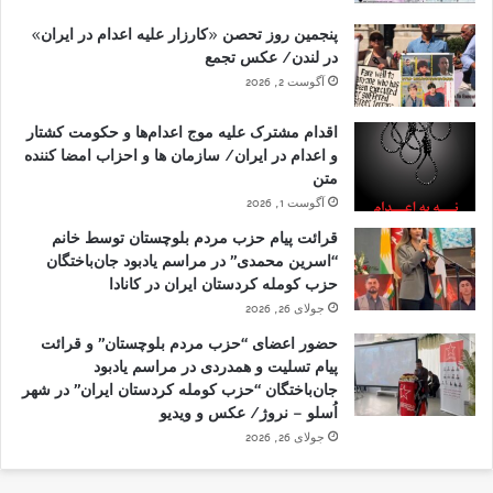
پنجمین روز تحصن «کارزار علیه اعدام در ایران»
در لندن/ عکس تجمع
آگوست 2, 2026
اقدام مشترک علیه موج اعدام‌ها و حکومت کشتار
و اعدام در ایران/ سازمان ها و احزاب امضا کننده
متن
آگوست 1, 2026
قرائت پیام حزب مردم بلوچستان توسط خانم
“اسرین محمدی” در مراسم یادبود جان‌باختگان
حزب کومله کردستان ایران در کانادا
جولای 26, 2026
حضور اعضای “حزب مردم بلوچستان” و قرائت
پیام تسلیت و همدردی در مراسم یادبود
جان‌باختگان “حزب کومله کردستان ایران” در شهر
اُسلو – نروژ/ عکس و ویدیو
جولای 26, 2026