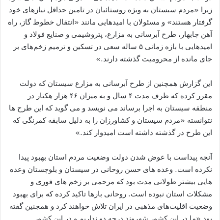
زیرا «مردم سیستان به ویژه روستائیان در تامین حداقل نیازهای خود
گرفتار هستند» و مسئولان با امیدهایی مانند «انتقال خطوط گاز، راه
آهن چابهار، طرح آبرسانی به مزارع، پتروشیمی و صنایع فولاد و
امیدهایی با بازه زمانی ۵ ساله سعی در تسکین و ترمیم زخم‌های بر
جای مانده از محرومیت گذشته دارند.»
این گزارش همچنین از طرح آبرسانی به مزارع سیستان که دولت
مقرر کرده که ظرف مدت ۴ سال و به میزان ۴۶ هزار هکتار در
منطقه سیستان به اجرا برساند می نویسد و می گوید که این طرح ها
نتوانسته «مردم سیستان و کشاورزان را به دلیل سابقه کمرنگی که
این طرح در گذشته داشته است امیدوار کند.»
آنچه پیداست با عوض شدن دولت وضعیت مردم استان بهبود پیدا
نکرده است. وعده های حسن روحانی در سیستان و بلوچستان وعده
هایی بیشتر طولانی مدت بود که مرحمی بر زخم های فوری و
مشکلات استان نبوده است. روحانی بارها تاکید کرده که برای بهبود
وضعیت اقلیت‌های مذهبی در ایران تلاش خواهند کرد و همچنین گفته
بود «ما در این کشور شهروند درجه دو نداریم و در این کشور