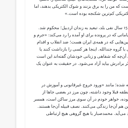
ت که من را به برق بزنند و شوک الکتریکی بدهند، اما
لکتریکی کم‌ترین شکنجه بوده است.»
محمصابر ملک‌رئیسی در شعبه‌ی اول دادگاه زاهدان محاکمه و به 15 سال نفی بلد، تبعید به زندان اردبیل؛ محکوم شد.
تی که در پرونده برای او آمده را رد می‌کند: «جرم و
هایی که در همه‌ی ایران هست؛ ضد انفلاب و اقدام
 گروه جندالله. اینجا هر کسی را بازداشت کنند یا
ی آن‌چه که شفاهی و زبانی خودشان گفته‌اند این است
ر برادرش بیاید آزاد می‌شود. در حقیقت به عنوان یک
ته شده؛ مانند «ورود خروج غیرقانونی و آموزش در
قه قبلا وجود داشته، چون مرز در بعضی جاها از
 بوده، خواهر خودم در آن سوی مرز ساکن است، همسر
هم آن‌جا زندگی می‌کنند. نصف قبیله آن‌جا هستند.
 می‌آید. محمدصبار با هیچ گروهی هیچ ارتباطی