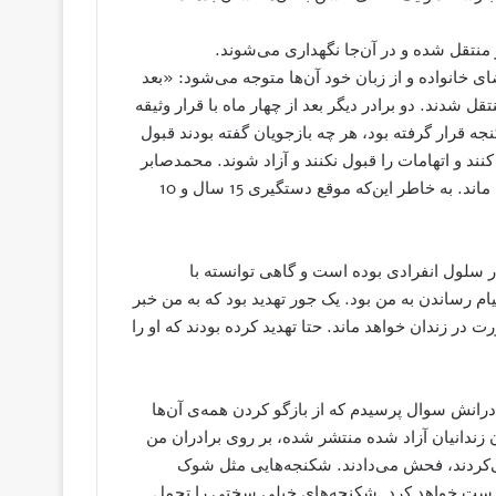
منتقل شده و در آن‌جا نگهداری می‌شوند.
ای خانواده و از زبان خود آن‌ها متوجه می‌شود: «بعد
قل شدند. دو برادر دیگر بعد از چهار ماه با قرار وثیقه
 قرار گرفته بود، هر چه بازجویان گفته بودند قبول
 کنند و اتهامات را قبول نکنند و آزاد شوند. محمدصابر
حدود دو سال و دو ماه؛ یعنی 26 ماه در وزارت اطلاعات بلاتکلیف ماند. به خاطر این‌که موقع دستگیری 15 سال و 10
رادرش محمدصابر ملک‌رئیسی در تمام مدت 26 ماه در سلول انفرادی بوده است و گاهی توانسته با
ام رساندن به من بود. یک جور تهدید بود که به من خبر
 در زندان خواهد ماند. حتا تهدید کرده بودند که او را
رانش سوال پرسیدم که از بازگو کردن همه‌ی آن‌ها
 زندانیان آزاد شده منتشر شده، بر روی برادران من
ی‌کردند، فحش می‌دادند. شکنجه‌هایی مثل شوک
ر درست خواهد کرد. شکنجه‌های خیلی سختی را تحمل