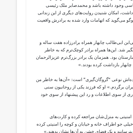
اسی وجود داشته باشد و محمدصابر ملک رئیسی
داشت، امكان شنيدن روایت‌های دیگری از این زندانی
و می‌گوید که اتهامات وارد شده به برادرش واقعیت
 ماه سال 1388 در بیمارستان علی‌ابن ابی‌طالب چابهار همراه برادرزاده هفت ساله و
 شد. این‌ها همراه برادر کوچک‌ترم که به خاطر
ارستان بود. همزمان یک برادر بزرگ‌ترم عزیزالرحمان
 چابهار بازداشت کرده بودند.»
‌اش نوعی “گروگان‌گیری” است: «آن‌ها به خاطر من
یران برگردم.» او که فرزند یکی از روحانیون سنی
ری از سوی اطلاعات و رد این پیشنهاد از سوی خود
امنیتی به منزل‌شان مراجعه کرده و کارت‌های
ی جو اطراف خانه و خیابان و کوچه را امنیتی کرده
را بترسانند و یک فضای خشن به آن‌ها نشان بدهند.»