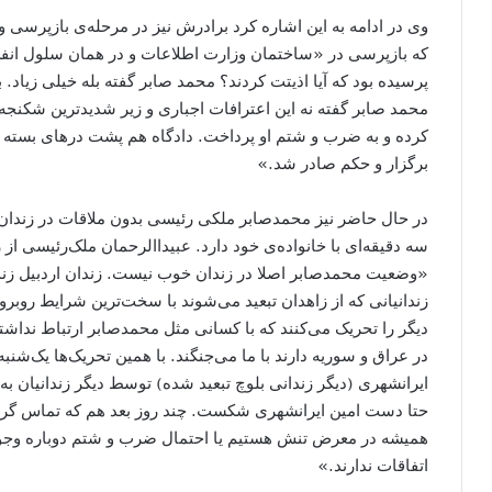
وی در ادامه به این اشاره کرد برادرش نیز در مرحله‌ی بازپرسی و
که بازپرسی در «ساختمان وزارت اطلاعات و در همان سلول انف
پرسیده بود که آیا اذیتت کردند؟ محمد صابر گفته بله خیلی زیاد. ب
محمد صابر گفته نه این اعترافات اجباری و زیر شدیدترین شکنجه‌ها
کرده و به ضرب و شتم او پرداخت. دادگاه هم پشت درهای بسته س
برگزار و حکم صادر شد.»
در حال حاضر نیز محمدصابر ملکی رئیسی بدون ملاقات در زندان 
سه دقیقه‌ای با خانواده‌ی خود دارد. عبیداالرحمان ملک‌رئیسی از 
«وضعیت محمدصابر اصلا در زندان خوب نیست. زندان اردبیل ز
زندانیانی که از زاهدان تبعید می‌شوند با سخت‌ترین شرایط روبرو م
دیگر را تحریک می‌کنند که با کسانی مثل محمدصابر ارتباط نداشته 
ایرا‌نشهری (دیگر زندانی بلوچ تبعید شده) توسط دیگر زندانیا
حتا دست امین ایرانشهری شکست. چند روز بعد هم که تماس گرفتند،
همیشه در معرض تنش هستیم یا احتمال ضرب و شتم دوباره وجود 
اتفاقات ندارند.»