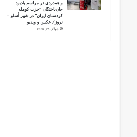
و همدردی در مراسم یادبود
جان‌باختگان “حزب کومله
کردستان ایران” در شهر اُسلو –
نروژ/ عکس و ویدیو
جولای 26, 2026