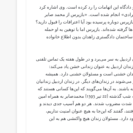
 دادگاه این اتهامات را رد کرده است. وی اشاره کرد
رادی» انجام شده است. «بازپرس از محمد صابر
ازپرس دوباره پرسیده بود آیا اعترافات را قبول دارید؟
 گرفته شده‌اند. بازپرس اما با توهین به او حمله
اختمان دادگستری زاهدان بدون اطلاع خانواده
اردبیل به سر می‌برد و در طول هفته یک تماس تلفنی
زندان اردبیل به عنوان زندانی خشن یاد می‌کند:
ندان خشنی است و مسئولان خشنی دارد. همیشه
ی‌شوند در زندان‌های دیگر. در زندان اردبیل زندانیان
باشند. به آن‌ها می‌گویند که این‌ها کسانی هستند که
در عراق و سوریه دارند با ما می‌جنگند. با همین تحریک‌ها یک‌شنبه شب گذشته {22 تیر 1393} محمدصابر به همراه امین
ن به شدت مضروب شدند. هر دو هم آسیب جدی دیدند و
 گفتند که این‌جا به هیچ عنوان امنیت نداریم،
دارد. مسئولان زندان هیچ واکنشی هم به این