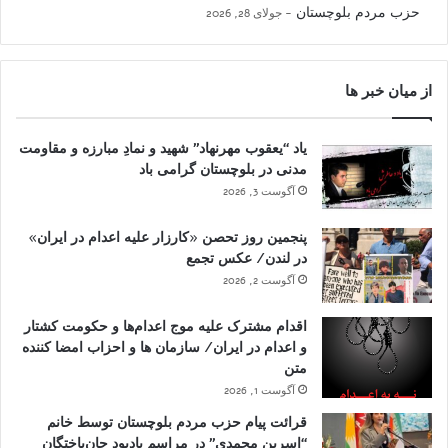
حزب مردم بلوچستان
جولای 28, 2026
از میان خبر ها
یاد “یعقوب مهرنهاد” شهید و نمادِ مبارزه و مقاومت
مدنی در بلوچستان گرامی باد
آگوست 3, 2026
پنجمین روز تحصن «کارزار علیه اعدام در ایران»
در لندن/ عکس تجمع
آگوست 2, 2026
اقدام مشترک علیه موج اعدام‌ها و حکومت کشتار
و اعدام در ایران/ سازمان ها و احزاب امضا کننده
متن
آگوست 1, 2026
قرائت پیام حزب مردم بلوچستان توسط خانم
“اسرین محمدی” در مراسم یادبود جان‌باختگان