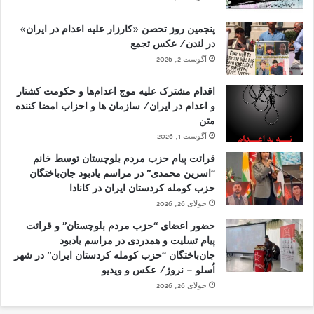
پنجمین روز تحصن «کارزار علیه اعدام در ایران»
در لندن/ عکس تجمع
آگوست 2, 2026
اقدام مشترک علیه موج اعدام‌ها و حکومت کشتار
و اعدام در ایران/ سازمان ها و احزاب امضا کننده
متن
آگوست 1, 2026
قرائت پیام حزب مردم بلوچستان توسط خانم
“اسرین محمدی” در مراسم یادبود جان‌باختگان
حزب کومله کردستان ایران در کانادا
جولای 26, 2026
حضور اعضای “حزب مردم بلوچستان” و قرائت
پیام تسلیت و همدردی در مراسم یادبود
جان‌باختگان “حزب کومله کردستان ایران” در شهر
اُسلو – نروژ/ عکس و ویدیو
جولای 26, 2026